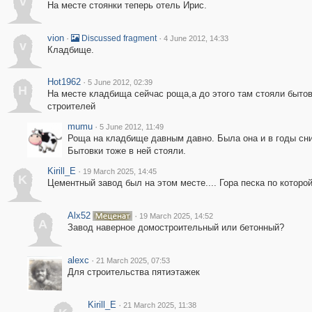
v
На месте стоянки теперь отель Ирис.
vion
·
·
Discussed fragment
4 June 2012, 14:33
v
Кладбище.
Hot1962
·
5 June 2012, 02:39
H
На месте кладбища сейчас роща,а до этого там стояли быто
строителей
mumu
·
5 June 2012, 11:49
Роща на кладбище давным давно. Была она и в годы сн
Бытовки тоже в ней стояли.
Kirill_E
·
19 March 2025, 14:45
K
Цементный завод был на этом месте.... Гора песка по которо
Alx52
·
19 March 2025, 14:52
A
Завод наверное домостроительный или бетонный?
alexc
·
21 March 2025, 07:53
Для строительства пятиэтажек
Kirill_E
·
21 March 2025, 11:38