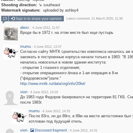
Shooting direction:
southeast

Watermark signature:
uploaded by ashley4
13
Sign in to share your opinion
Latest comment: 21 March 2025, 11:38
alexc
·
4 June 2012, 11:57
Вроде бы в 1972 г. на этом месте был еще пустырь
mumu
·
4 June 2012, 13:37
Согласно сайту МНТК сроительство комплекса началось аж в
заезжать в построенные корпуса начали только в 1983: "В 19
начались новоселья в новом здании института:
- открытие 1 глазного отделения;
- открытие операционного блока и 1-ая операция в 8-м
("фёдоровском")зале."
http://www.mntk.ru/data/org/info/20let/
vion
·
4 June 2012, 14:19
v
До 1983 года Федоров базировался на территории 81 ГКБ. Сн
после 1983г.
mumu
·
4 June 2012, 14:33
После 83го, но до 89го, в 89м на месте автостоянки был
котлован под будущий отель.
vion
·
·
Discussed fragment
4 June 2012, 14:31