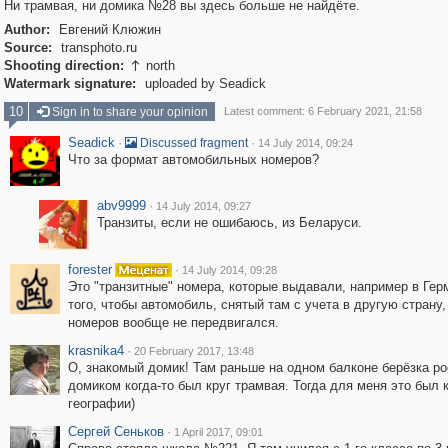
Ни трамвая, ни домика №28 вы здесь больше не найдёте.
Author:
Евгений Клюжин
Source:
transphoto.ru
Shooting direction:
north

Watermark signature:
uploaded by Seadick
10
Sign in to share your opinion
Latest comment: 6 February 2021, 21:58
Seadick
·
·
Discussed fragment
14 July 2014, 09:24
Что за формат автомобильных номеров?
abv9999
·
14 July 2014, 09:27
Транзиты, если не ошибаюсь, из Беларуси.
forester
·
14 July 2014, 09:28
Это "транзитные" номера, которые выдавали, например в Гер
того, чтобы автомобиль, снятый там с учета в другую страну,
номеров вообще не передвигался.
krasnika4
·
20 February 2017, 13:48
О, знакомый домик! Там раньше на одном балконе берёзка ро
домиком когда-то был круг трамвая. Тогда для меня это был 
географии)
Сергей Сеньков
·
1 April 2017, 09:01