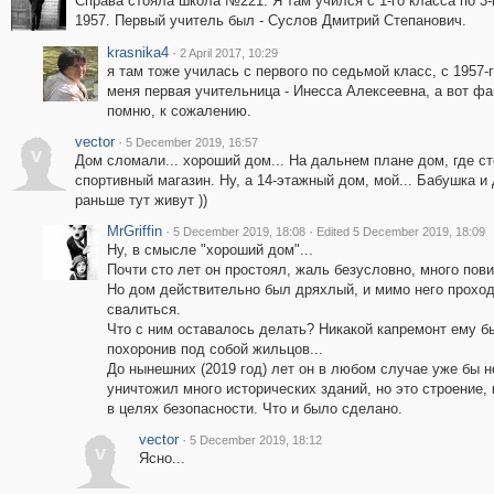
Справа стояла школа №221. Я там учился с 1-го класса по 3-
1957. Первый учитель был - Суслов Дмитрий Степанович.
krasnika4
·
2 April 2017, 10:29
я там тоже училась с первого по седьмой класс, с 1957-г
меня первая учительница - Инесса Алексеевна, а вот ф
помню, к сожалению.
vector
·
5 December 2019, 16:57
v
Дом сломали... хороший дом... На дальнем плане дом, где с
спортивный магазин. Ну, а 14-этажный дом, мой... Бабушка и
раньше тут живут ))
MrGriffin
·
·
5 December 2019, 18:08
Edited 5 December 2019, 18:09
Ну, в смысле "хороший дом"...
Почти сто лет он простоял, жаль безусловно, много пов
Но дом действительно был дряхлый, и мимо него проходи
свалиться.
Что с ним оставалось делать? Никакой капремонт ему бы
похоронив под собой жильцов...
До нынешних (2019 год) лет он в любом случае уже бы 
уничтожил много исторических зданий, но это строение, 
в целях безопасности. Что и было сделано.
vector
·
5 December 2019, 18:12
v
Ясно...