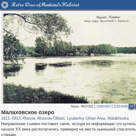
Retro View of Mankind's Habitat
Sizes:
482×301
|
1050×657
|
1116×698
W
96,374
1,406,514
1,691
29,243
1,468
1
590
Малаховское озеро
1911
–
1913
,
Russia
,
Moscow Oblast
,
Lyubertsy Urban Area
,
Malakhovka
Направление съемки поставил такое, исходя из информации что купаль
начале XX века располагались примерно на месте нынешней спасатель
станции.