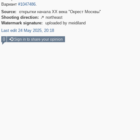
Вариант
#1047486
.
Source:
открытки начала XX века "Окрест Москвы"
Shooting direction:
northeast

Watermark signature:
uploaded by meidiland
Last edit 24 May 2025, 20:18
0
Sign in to share your opinion