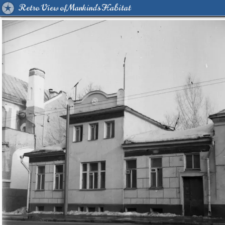
Retro View of Mankind's Habitat