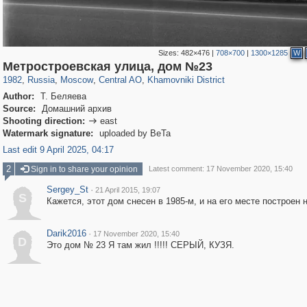
Sizes:
482×476
|
708×700
|
1300×1285
W
319,780
1,406,516
159,978
8,286
29,243
5,916
19,394
722
Метростроевская улица, дом №23
1982
,
Russia
,
Moscow
,
Central AO
,
Khamovniki District
Author:
Т. Беляева
Source:
Домашний архив
Shooting direction:
east

Watermark signature:
uploaded by BeTa
Last edit 9 April 2025, 04:17
2
Sign in to share your opinion
Latest comment: 17 November 2020, 15:40
Sergey_St
·
21 April 2015, 19:07
S
Кажется, этот дом снесен в 1985-м, и на его месте построен 
Darik2016
·
17 November 2020, 15:40
D
Это дом № 23 Я там жил !!!!! СЕРЫЙ, КУЗЯ.