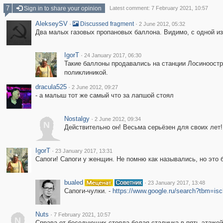
7
Sign in to share your opinion
Latest comment: 7 February 2021, 10:57
AlekseySV
·
·
Discussed fragment
2 June 2012, 05:32
Два малых газовых пропановых баллона. Видимо, с одной из
IgorT
·
24 January 2017, 06:30
Такие баллоны продавались на станции Лосиноостро
поликлиникой.
dracula525
·
2 June 2012, 09:27
- а малыш тот же самый что за лапшой стоял
Nostalgy
·
2 June 2012, 09:34
N
Действительно он! Весьма серьёзен для своих лет! 
IgorT
·
23 January 2017, 13:31
Сапоги! Сапоги у женщин. Не помню как назывались, но это 
bualed
·
23 January 2017, 13:48
Сапоги-чулки. -
https://www.google.ru/search?tbm=
Nuts
·
7 February 2021, 10:57
N
Справа от беседующих стояла белая сталинка в пять этажей 