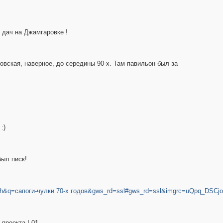
 дач на Джамгаровке !
вская, наверное, до середины 90-х. Там павильон был за
:)
был писк!
isch&q=сапоги-чулки 70-х годов&gws_rd=ssl#gws_rd=ssl&imgrc=uQpq_DS
проекта I-01.