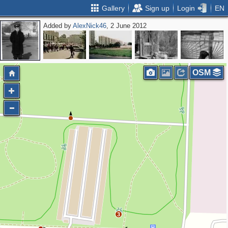
Gallery
Sign up
Login
EN
Added by
AlexNick46
, 2 June 2012
OSM
3