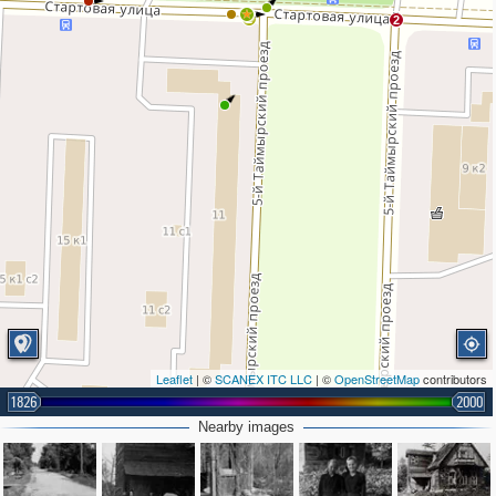
2
2
Leaflet
| ©
SCANEX ITC LLC
| ©
OpenStreetMap
contributors
1826
2000
Nearby images