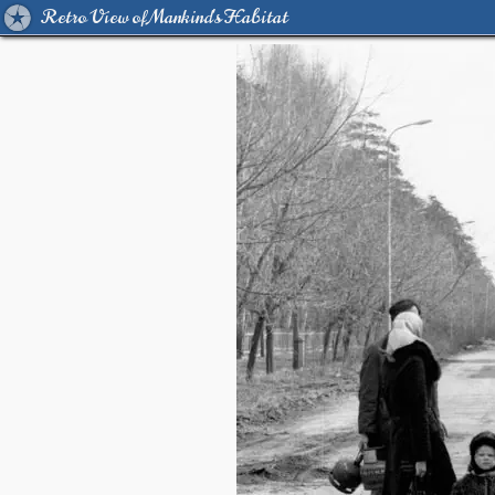
Retro View of Mankind's Habitat