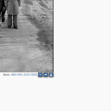
Sizes:
450×700
|
2137×3322
W