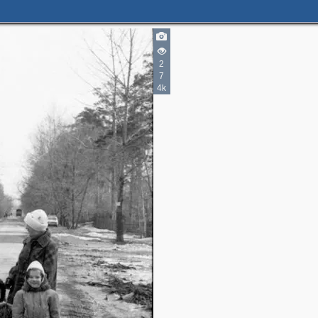
2
7
4k