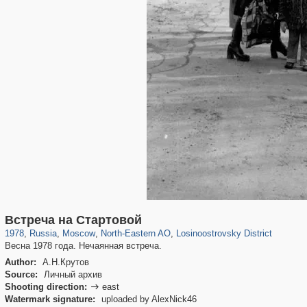
319,779
1,406,257
8,286
24,488
29,243
250
530
1
Встреча на Стартовой
1978
,
Russia
,
Moscow
,
North-Eastern AO
,
Losinoostrovsky District
Весна 1978 года. Нечаянная встреча.
Author:
А.Н.Крутов
Source:
Личный архив
Shooting direction:
east

Watermark signature:
uploaded by AlexNick46