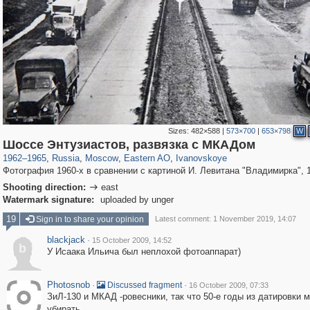
Sizes:
482×588
|
573×700
|
653×798
W
319,780
1,406,255
8,286
20,925
29,243
306
560
Шоссе Энтузиастов, развязка с МКАДом
1962
–
1965
,
Russia
,
Moscow
,
Eastern AO
,
Ivanovskoye
Фотография 1960-х в сравнении с картиной И. Левитана "Владимирка", 1
Shooting direction:
east

Watermark signature:
uploaded by unger
19
Sign in to share your opinion
Latest comment: 1 November 2019, 14:07
blackjack
·
15 October 2009, 14:52
b
У Исаака Ильича был неплохой фотоаппарат)
Photosnob
·
·
Discussed fragment
16 October 2009, 07:33
ЗиЛ-130 и МКАД -ровесники, так что 50-е годы из датировки 
убирать.