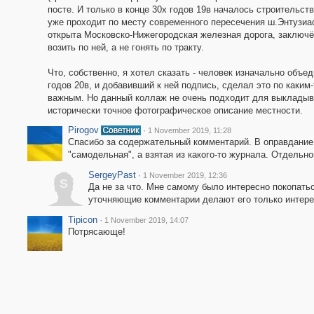
посте. И только в конце 30х годов 19в началось строительст
уже проходит по месту современного пересечения ш.Энтузиас
открыта Московско-Нижегородская железная дорога, заключё
возить по ней, а не гонять по тракту.
Что, собственно, я хотел сказать - человек изначально объ
годов 20в, и добавивший к ней подпись, сделал это по каким
важным. Но данный коллаж не очень подходит для выкладыва
исторически точное фотографическое описание местности.
Pirogov
·
1 November 2019, 11:28
Спасибо за содержательный комментарий. В оправдание 
"самодельная", а взятая из какого-то журнала. Отдельн
SergeyPast
·
1 November 2019, 12:36
S
Да не за что. Мне самому было интересно покопатьс
уточняющие комментарии делают его только интере
Tipicon
·
1 November 2019, 14:07
Потрясающе!