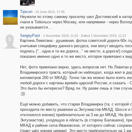
Tipicon
·
23 June 2014, 17:45
Неужели по этому самому проселку шел Достоевский в каторгу
гнали в Тобольск через Москву, или напрямики - через Волог
не указывается...
SergeyPast
·
·
1 November 2019, 11:02
Edited 1 November 2019, 12:22
S
Картина Левитана - душевная, фотка советской дороги 60х го
учитывая специфику данного ресурса, они могут вводить пос
подпись ("...одна и та же дорога..." не место, а дорога!) соз
показано именно одно и то же место, которое привязано к в
Нет, фото привязано верно, здесь вопросов нет. Но Левитан
Владимирского тракта, который он наблюдал, когда жил в де
километров 200 от МКАД). Точно так же можно было взять из
любой дороги с картины времён царской России, и сказать - 
Это было бы интересно? Вряд ли. Ну разве лишь в том случа
:)))
Ещё можно добавить, что старая Владимирка (та, с которой с
проходила по месту развязки ш.Энтузиастов-МКАД. Шоссе и 
отклонялся южнее) приблизительно за 3 км до МКАД. На фото
Энтузиастов), уходящую в область (в сторону Балашихи), пр
МКАД в районе села Ивановское, от которого сейчас сохранил
(тракт шёл южнее церкви). Это место приблизительно на 1 к