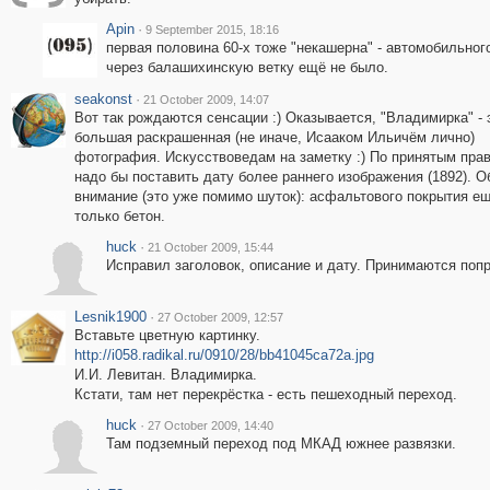
Apin
·
9 September 2015, 18:16
первая половина 60-х тоже "некашерна" - автомобильног
через балашихинскую ветку ещё не было.
seakonst
·
21 October 2009, 14:07
Вот так рождаются сенсации :) Оказывается, "Владимирка" - 
большая раскрашенная (не иначе, Исааком Ильичём лично)
фотография. Искусствоведам на заметку :) По принятым пра
надо бы поставить дату более раннего изображения (1892). О
внимание (это уже помимо шуток): асфальтового покрытия ещ
только бетон.
huck
·
21 October 2009, 15:44
Исправил заголовок, описание и дату. Принимаются попр
Lesnik1900
·
27 October 2009, 12:57
Вставьте цветную картинку.
http://i058.radikal.ru/0910/28/bb41045ca72a.jpg
И.И. Левитан. Владимирка.
Кстати, там нет перекрёстка - есть пешеходный переход.
huck
·
27 October 2009, 14:40
Там подземный переход под МКАД южнее развязки.