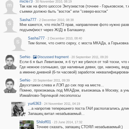
micle73
·
30 November 2010, 08:19
m
Так как на фото шосссе Энтузиастов (точнее - Горьковское, т.
съемки должно быть "восток" или "северо-восток"
Sasha777
·
2 December 2010, 08:38
S
Мне кажется, что micle73 прав, направление фото нужно разв
подъем(мост через Ж/Д) в Балашиху.
Sasha777
·
2 December 2010, 08:40
S
Тем более, что снято серху, с моста МКАДа, а Горьковк
Serhio
·
·
Discussed fragment
20 September 2011, 09:20
Если б я был Левитаном, я б тут же убился от той тоски, что 
Где нежное солнышко, где наливные девки, где, наконец, ведр
а именно дневной (6-ти часовой) заработок неквалифицирова
Serhio
·
20 September 2011, 09:39
Двухэтажки слева и ЛЭП до сих пор на месте...
Помню, проезжаешь под МКАДом, въезжаешь в Москву, а ун
Измайлово-Терлецкой лесополосы
yur6363
·
24 November 2011, 04:19
...а напротив теперешнего поста ГАИ располагались дл
Запашец витал незабываемый...
Shiloff01
·
23 June 2014, 17:32
Точнее сказать, запашец СТОЯЛ незабываемый:)