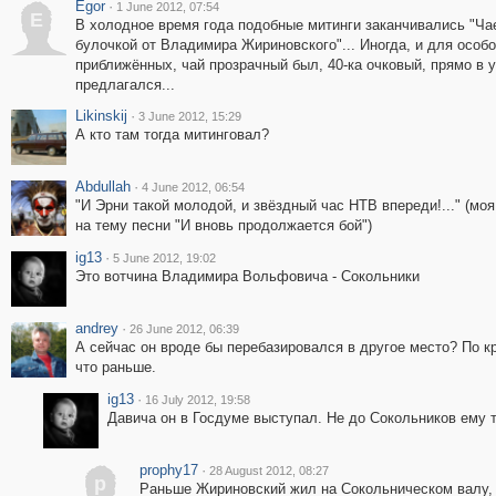
Egor
·
1 June 2012, 07:54
E
В холодное время года подобные митинги заканчивались "Ча
булочкой от Владимира Жириновского"... Иногда, и для особо
приближённых, чай прозрачный был, 40-ка очковый, прямо в 
предлагался...
Likinskij
·
3 June 2012, 15:29
А кто там тогда митинговал?
Abdullah
·
4 June 2012, 06:54
"И Эрни такой молодой, и звёздный час НТВ впереди!..." (мо
на тему песни "И вновь продолжается бой")
ig13
·
5 June 2012, 19:02
Это вотчина Владимира Вольфовича - Сокольники
andrey
·
26 June 2012, 06:39
А сейчас он вроде бы перебазировался в другое место? По кр
что раньше.
ig13
·
16 July 2012, 19:58
Давича он в Госдуме выступал. Не до Сокольников ему 
prophy17
·
28 August 2012, 08:27
p
Раньше Жириновский жил на Сокольническом валу, 