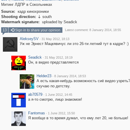
Митинг ЛДПР в Сокольниках
Source:
кадр кинохроники
Shooting direction:
south

Watermark signature:
uploaded by Seadick
13
Sign in to share your opinion
Latest comment: 8 January 2014, 18:55
AlekseySV
·
31 May 2012, 18:13
Уж не Эрнест Мацкявичус ли это 26-ти летний тут в кадре? :)
Seadick
·
31 May 2012, 18:19
Он, в видео представляется
Helder23
·
8 January 2014, 18:53
А есть какая-нибудь возможность сиё видео узреть
скучаю по детству.
ab70579
·
1 June 2012, 14:45
а я-то смотрю, лицо знакомое!
Fantomas
·
1 June 2012, 15:50
Я вообще в то время думал, что ему лет 20, не больше!