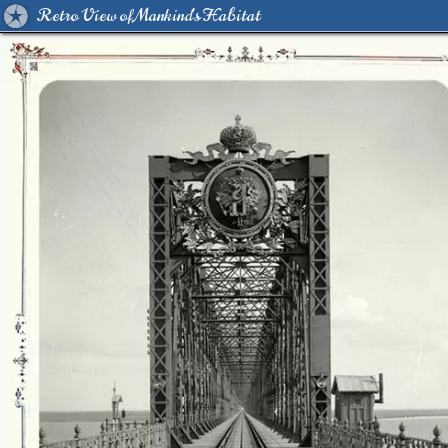
Retro View of Mankind's Habitat