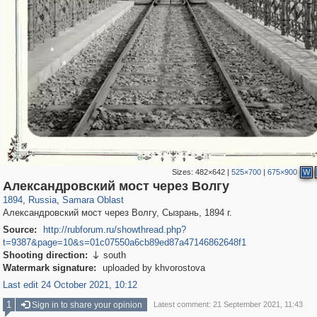
Sizes:
482×642
|
525×700
|
675×900
W
1,407,206
9,776
35
29,248
Александровский мост через Волгу
1894
,
Russia
,
Samara Oblast
Александровский мост через Волгу, Сызрань, 1894 г.
Source:
http://rubforum.ru/showthread.php?
t=9387&page=10&s=01c07550a6cb89ed87a47146862648f1
Shooting direction:
south

Watermark signature:
uploaded by khvorostova
Last edit 24 October 2021, 10:12
1
Sign in to share your opinion
Latest comment: 21 September 2021, 11:43