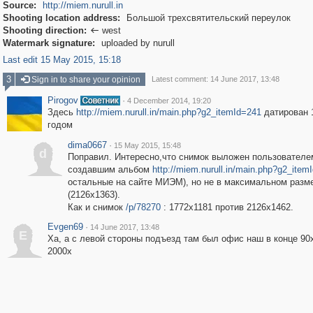
Source:
http://miem.nurull.in
Shooting location address:
Большой трехсвятительский переулок
Shooting direction:
west

Watermark signature:
uploaded by nurull
Last edit 15 May 2015, 15:18
3
Sign in to share your opinion
Latest comment: 14 June 2017, 13:48
Pirogov
·
4 December 2014, 19:20
Здесь
http://miem.nurull.in/main.php?g2_itemId=241
датирован 
годом
dima0667
·
15 May 2015, 15:48
d
Поправил. Интересно,что снимок выложен пользователе
создавшим альбом
http://miem.nurull.in/main.php?g2_item
остальные на сайте МИЭМ), но не в максимальном разм
(2126x1363).
Как и снимок
/p/78270
: 1772x1181 против 2126x1462.
Evgen69
·
14 June 2017, 13:48
E
Ха, а с левой стороны подъезд там был офис наш в конце 90
2000х