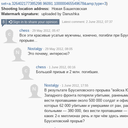
set=a.326402177385298.96091.100000465549678&amp;type=3
)
Shooting location address:
Новая Башиловская
Watermark signature:
uploaded by Danushka
8
Sign in to share your opinion
Latest comment: 2 June 2012, 07:37
chess
·
29 May 2012, 05:47
c
Все эти красивые усатые мужчины, конечно, погибли при Бр
прорыве...
Nostalgy
·
29 May 2012, 08:05
N
Это почему, интересно?
chess
·
1 June 2012, 00:16
c
Большой призыв и 2 млн. погибших.
Nostalgy
·
1 June 2012, 17:55
N
В результате Брусиловского прорыва "войска Ю
Западного фронта потеряли убитыми, ранеными
вести пропавшими около 500 000 солдат и офиц
которых 62 000 убитыми и умершими от ран, р
больными — 380 000, без вести пропавшими — 
каких 2-х миллионах речь и при чём здесь име
Брусиловский прорыв?