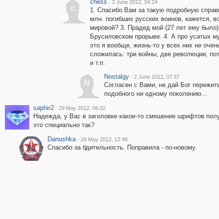
chess
·
2 June 2012, 04:24
c
1. Спасибо Вам за такую подробную справк
млн. погибших русских воинов, кажется, во
мировой? 3. Прадед мой (27 лет ему было)
Брусиловском прорыве. 4. А про усатых м
это я вообще, жизнь-то у всех них не очен
сложилась: три войны, две революции, по
и т.п.
Nostalgy
·
2 June 2012, 07:37
N
Согласен с Вами, не дай Бог пережит
подобного ни одному поколению...
saphir2
·
29 May 2012, 06:02
Надежда, у Вас в заголовке какое-то смешение шрифтов получ
это специально так?
Danushka
·
29 May 2012, 12:48
Спасибо за бдительность. Поправила - по-новому.