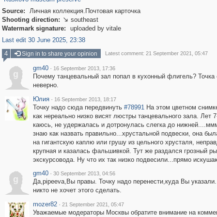
Source:
Личная коллекция.Почтовая карточка
Shooting direction:
southeast

Watermark signature:
uploaded by vitale
Last edit 30 June 2025, 23:38
4
Sign in to share your opinion
Latest comment: 21 September 2021, 05:47
gm40
·
16 September 2013, 17:36
g
Почему танцевальный зал попал в кухонный флигель? Точка 
неверно.
Юлия
·
16 September 2013, 18:17
Точку надо сюда передвинуть
#78991
На этом цветном снимк
как нереально низко висят люстры танцевального зала. Лет 7-
каюсь, не удержалась и дотронулась слегка до нижней....ммм
знаю как назвать правильно...хрустальной подвески, она бы
на гигантскую каплю или грушу из цельного хрусталя, непра
крупная и казалась фальшивкой. Тут же раздался грозный ры
экскурсовода. Ну что их так низко подвесили...прямо искуша
gm40
·
30 September 2013, 04:56
g
Да,pipeeva,Вы правы. Точку надо перенести,куда Вы указали.
никто не хочет этого сделать.
mozer82
·
21 September 2021, 05:47
Уважаемые модераторы Москвы обратите внимание на комме