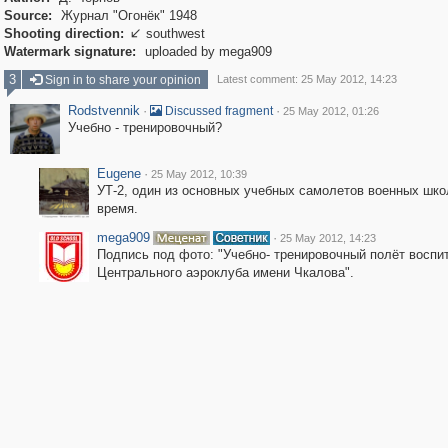
Source:
Журнал "Огонёк" 1948
Shooting direction:
southwest

Watermark signature:
uploaded by mega909
3
Sign in to share your opinion
Latest comment: 25 May 2012, 14:23
Rodstvennik
·
·
Discussed fragment
25 May 2012, 01:26
Учебно - тренировочный?
Eugene
·
25 May 2012, 10:39
УТ-2, один из основных учебных самолетов военных шко
время.
mega909
·
25 May 2012, 14:23
Подпись под фото: "Учебно- тренировочный полёт воспи
Центрального аэроклуба имени Чкалова".