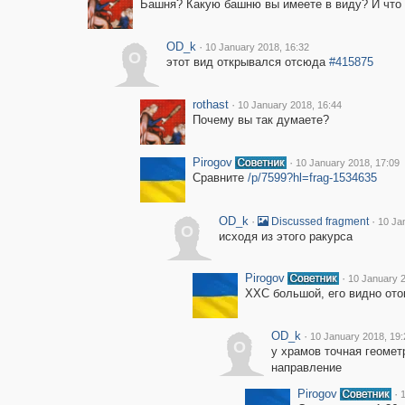
Башня? Какую башню вы имеете в виду? И что 
OD_k
·
10 January 2018, 16:32
O
этот вид открывался отсюда
#415875
rothast
·
10 January 2018, 16:44
Почему вы так думаете?
Pirogov
·
10 January 2018, 17:09
Сравните
/p/7599?hl=frag-1534635
OD_k
·
·
Discussed fragment
10 Ja
O
исходя из этого ракурса
Pirogov
·
10 January 2
ХХС большой, его видно ото
OD_k
·
10 January 2018, 19:
O
у храмов точная геомет
направление
Pirogov
·