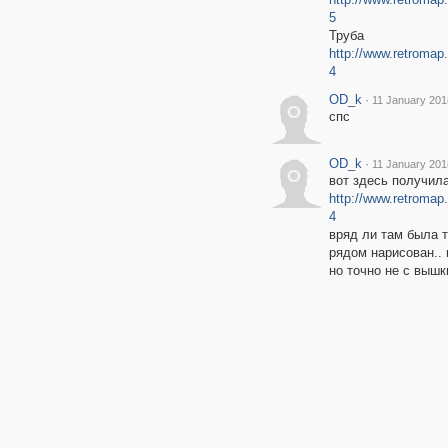
5
Труба
http://www.retroma
4
OD_k
·
11 January 201
O
спс
OD_k
·
11 January 201
O
вот здесь получила
http://www.retroma
4
вряд ли там была т
рядом нарисован.. 
но точно не с выш