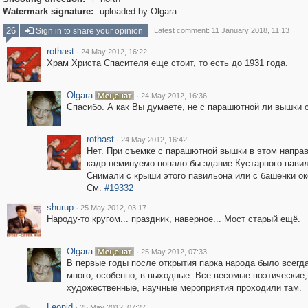

Watermark signature:
uploaded by Olgara
26
Sign in to share your opinion
Latest comment: 11 January 2018, 11:13
rothast
·
24 May 2012, 16:22
Храм Христа Спасителя еще стоит, то есть до 1931 года.
Olgara
·
24 May 2012, 16:36
Спасибо. А как Вы думаете, не с парашютной ли вышки 
rothast
·
24 May 2012, 16:42
Нет. При съемке с парашютной вышки в этом напра
кадр неминуемо попало бы здание Кустарного пави
Снимали с крыши этого павильона или с башенки ок
См.
#19332
shurup
·
25 May 2012, 03:17
Народу-то кругом... праздник, наверное... Мост старый ещё.
Olgara
·
25 May 2012, 07:33
В первые годы после открытия парка народа было всегд
много, особенно, в выходные. Все весомые поэтические,
художественные, научные мероприятия проходили там.
Leonid
·
25 May 2012, 07:27