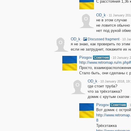
С расстояния 1,36 
OD_k
·
11 January 201
O
не в этом случае
не ловится обычно 
нет под рукой обм
OD_k
·
·
Discussed fragment
10 Ja
O
я не знаю, как проверить по этим
если не затруднит, покажите их н
Pirogov
·
10 January 2
http://www.retromap.ru/m.p
Просто, взаиморасположение
Стало быть, они сделаны с р
OD_k
·
10 January 2018, 19:
O
где стоит труба?
что за трёхэтажка?
домик с крутым скатом 
Pirogov
·
Вот домик с остро
http://www.retroma
8
Трёхэтажка
http://www.retroma