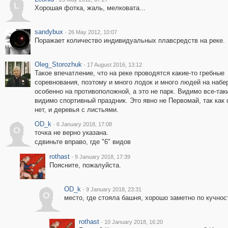
L
Хорошая фотка, жаль, мелковата...
sandybux
·
26 May 2012, 10:07
Поражает количество индивидуальных плавсредств на реке.
Oleg_Storozhuk
·
17 August 2016, 13:12
Такое впечатление, что на реке проводятся какие-то гребные
соревнования, поэтому и много лодок и много людей на набе
особенно на противоположной, а это не парк. Видимо все-таки
видимо спортивный праздник. Это явно не Первомай, так как
нет, и деревья с листьями.
OD_k
·
6 January 2018, 17:08
O
точка не верно указана.
сдвиньте вправо, где "6" видов
rothast
·
9 January 2018, 17:39
Поясните, пожалуйста.
OD_k
·
9 January 2018, 23:31
O
место, где стояла башня, хорошо заметно по кучност
rothast
·
10 January 2018, 16:20