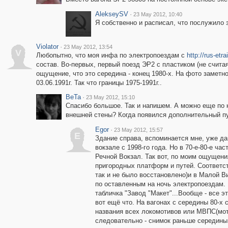
AlekseySV
·
23 May 2012, 10:40
Я собственно и расписал, что послужило 
Violator
·
23 May 2012, 13:54
V
Любопытно, что моя инфа по электропоездам с
http://rus-etra
состав. Во-первых, первый поезд ЭР2 с пластиком (не считая
ощущение, что это середина - конец 1980-х. На фото заметно,
03.06.1991г. Так что границы 1975-1991г..
BeTa
·
23 May 2012, 15:10
Спасибо большое. Так и напишем. А можно еще по к
внешней стены? Когда появился дополнительный пу
Egor
·
23 May 2012, 15:57
E
Здание справа, вспоминается мне, уже да
вокзале с 1998-го года. Но в 70-е-80-е ча
Речной Вокзал. Так вот, по моим ощущени
пригородных платформ и путей. Соответст
так и не было восстановлено)и в Малой Ви
по оставленным на ночь электропоездам. 
табличка "Завод "Макет"...Вообще - все 
вот ещё что. На вагонах с середины 80-х
названия всех локомотивов или МВПС(мото
следовательно - снимок раньше середины 