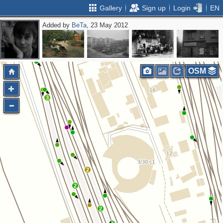
Gallery
Sign up
Login
EN
Added by
BeTa
, 23 May 2012
OSM
3
2
2
2