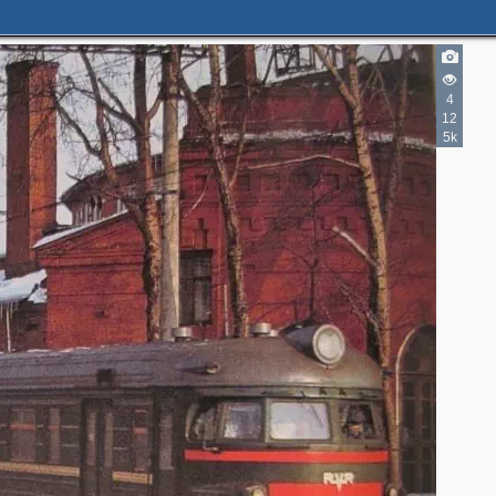
4
12
5k