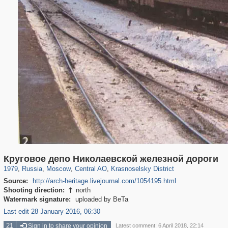
319,861
1,406,929
160,009
8,286
29,248
5,916
6,976
302
Круговое депо Николаевской железной дороги
1979
,
Russia
,
Moscow
,
Central AO
,
Krasnoselsky District
Source:
http://arch-heritage.livejournal.com/1054195.html
Shooting direction:
north

Watermark signature:
uploaded by BeTa
Last edit 28 January 2016, 06:30
21
Sign in to share your opinion
Latest comment: 6 April 2018, 22:14