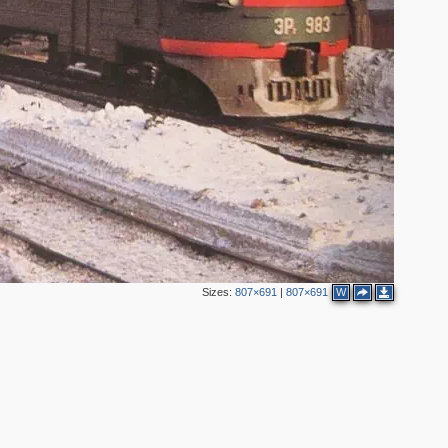
Sizes:
807×691
|
807×691
W