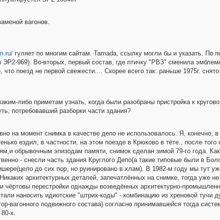
заменой вагонов.
in.ru/
гуляет по многим сайтам. Tamada, ссылку могли бы и указать. По 
 ЭР2-969). Во-вторых, первый состав, где птичку "РВЗ" сменила эмблемк
 что поезд не первой свежести.... Скорее всего так: раньше 1975г. снят
аким-либо приметам узнать, когда были разобраны пристройка к кругово
ть, потребовавший разборки части здания?
вно на момент снимка в качестве депо не использовалось. Я, конечно, в
стенько ездил, в частности, на этом поезде в Крюково в тёте., после тог
ям,и обрывочным эпизодам памяти, снимок сделан зимой 79-го года. Как
венно - снесли часть здания Круглого Депо(а такие типовые были в Бол
шере(цело до сих пор, но руинировано в хлам). В 1982-м году мы тут уж
Никаких архитектурных деталей, запечатлённых на снимке, тогда уже не
эти чёртовы перестройки однажды возведённых архитектурно-промышленн
 стали наносить идиотские "штрих-коды" - комбинацию из хреновой тучи
р-вагонного подвижного состава) согласно принимавшейся тогда системе 
80-х.