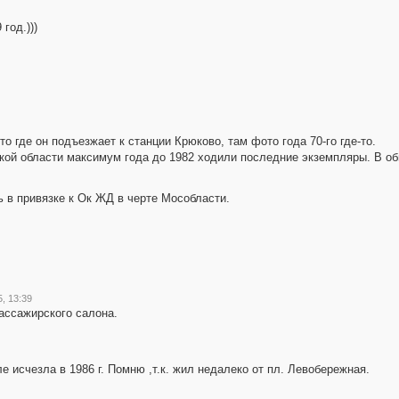
год.)))
о где он подъезжает к станции Крюково, там фото года 70-го где-то.
кой области максимум года до 1982 ходили последние экземпляры. В о
 в привязке к Ок ЖД в черте Мособласти.
5, 13:39
ассажирского салона.
 исчезла в 1986 г. Помню ,т.к. жил недалеко от пл. Левобережная.