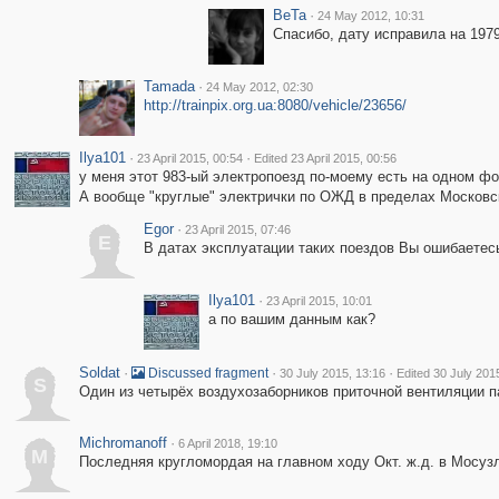
BeTa
·
24 May 2012, 10:31
Спасибо, дату исправила на 1979 
Tamada
·
24 May 2012, 02:30
http://trainpix.org.ua:8080/vehicle/23656/
Ilya101
·
·
23 April 2015, 00:54
Edited 23 April 2015, 00:56
у меня этот 983-ый электропоезд по-моему есть на одном фот
А вообще "круглые" электрички по ОЖД в пределах Московс
Egor
·
23 April 2015, 07:46
E
В датах эксплуатации таких поездов Вы ошибаетесь
Ilya101
·
23 April 2015, 10:01
а по вашим данным как?
Soldat
·
·
·
Discussed fragment
30 July 2015, 13:16
Edited 30 July 201
S
Один из четырёх воздухозаборников приточной вентиляции п
Michromanoff
·
6 April 2018, 19:10
M
Последняя кругломордая на главном ходу Окт. ж.д. в Мосузле