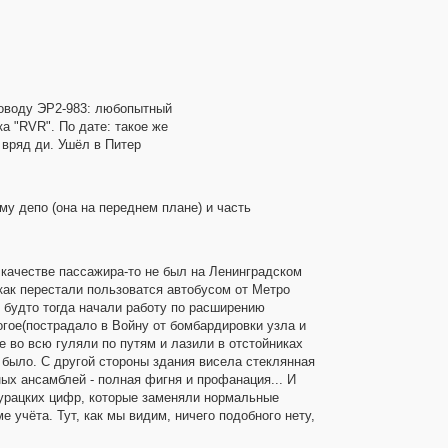
поводу ЭР2-983: любопытный
а "RVR". По дате: такое же
о вряд ди. Ушёл в Питер
му депо (она на переднем плане) и часть
 качестве пассажира-то не был на Ленинградском
о как перестали пользоватся автобусом от Метро
 будто тогда начали работу по расширению
огое(пострадало в Войну от бомбардировки узла и
е во всю гуляли по путям и лазили в отстойниках
 было. С другой стороны здания висела стеклянная
ых ансамблей - полная фигня и профанация... И
 дурацких цифр, которые заменяли нормальные
учёта. Тут, как мы видим, ничего подобного нету,