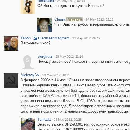
Neorealist
·
24 May 2012, 02:18
Ой Вань, поедем в отпуск в Еревань!
Olgara
·
24 May 2012, 02:26
"Ты, Зин, на грубость нарываешься, опять 
Taboh
·
·
Discussed fragment
23 May 2012, 06:49
Вагон-альбинос?
Sergkurz
·
23 May 2012, 11:16
S
Почему альбинос? Похоже на вцепленный вагон от д
AlekseySV
·
23 May 2012, 10:19
3 февраля 2003г в 14 час 12 мин на железнодорожном переез
Гатчина-Варшавская - Суйда, Санкт Петербург-Витебского о
управлением локомотивной бригады в составе машиниста Ем
автомобиля КАМАЗ марки 53213, бензовоз, гружённый дизел
управлением водителя Лисова В.С., 1960 г.р., с головным в
пассажира электропоезда, 5 пассажиров с травмами различн
до степени исключения, 2 напольных дроссель-трансформат
Tamada
·
23 May 2012, 10:28
Вместо вагона ЭР2-98301 на постоянной основе эк
Вместо вагона ЭР2-98303 на постоянной основе эк