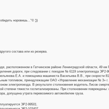
обидеть норовишь..."© ¦))
ругого состава или из резерва.
де, расположенном в Гатчинском районе Ленинградской области, 49 км П
тделения дороги, при следовании с поездом № 6119 электропоезда ЭР2-9
ельянова Е.А. и помощника машиниста Васильева В.В., при скорости 81
ьным топливом, принадлежащим ОАО «Управление механизации № 3» г. 
агоном электропоезда. В результате столкновения водитель Лисов смерт
ой степени тяжести госпитализированы. При столкновении повреждены: 
ора, допущена утрата перевозимого автомобилем груза.
сплуатируется ЭР2-99501.
сплуатируется ЭР2-103407