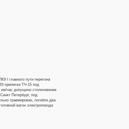
К9 I главного пути перегона
83 приписки ТЧ-15 под
 км/час допущено столкновение
Санкт Петербург, под
ельно травмирован, погибли два
головной вагон электропоезда