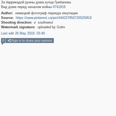
За баррикадой руины дома купца Грибанова.
Вид дома перед началом войны
#741918
Author:
немецкий фотограф периода оккупации
Source:
https://www.pinterest.ca/pin/444237950720025953/
Shooting direction:
southwest

Watermark signature:
uploaded by Gotto
Last edit 26 May 2018, 03:40
0
Sign in to share your opinion