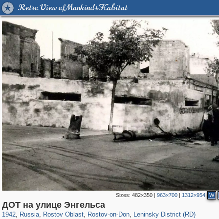
Retro View of Mankind's Habitat
Sizes:
482×350
|
963×700
|
1312×954
W
31,027
1,406,871
475
29,248
15,480
153
5,506
75
ДОТ на улице Энгельса
1942
,
Russia
,
Rostov Oblast
,
Rostov-on-Don
,
Leninsky District (RD)