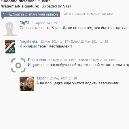
Shooting direction:
north

Watermark signature:
uploaded by Vasil
4
Sign in to share your opinion
Latest comment: 12 May 2014, 14:28
Dig73
·
13 April 2014, 07:29
D
Словно вчера это было. Даже не верится, как быстро годы ле
Nagatinetz
·
·
12 May 2014, 14:17
Edited 12 May 2014, 14:18
И никаких тебе "Фестивалей"!
Photosnob
·
·
12 May 2014, 14:23
Edited 12 May 2014, 14:25
И церковь с нахлобученной колокольней может только п
Taboh
·
12 May 2014, 14:28
А на площадке ещё учатся водить автомобили...