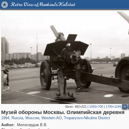
Retro View of Mankind's Habitat
Sizes:
482×321
|
1050×700
|
1799×1199
W
319,968
1,407,833
8,295
27,135
29,263
310
2,259
7
Музей обороны Москвы. Олимпийская деревня
1994
,
Russia
,
Moscow
,
Western AO
,
Troparyovo-Nikulino District
Author:
Милосердов В.В.