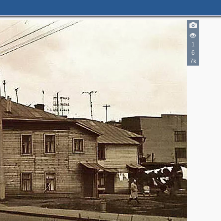
1
6
2
7k
3
2