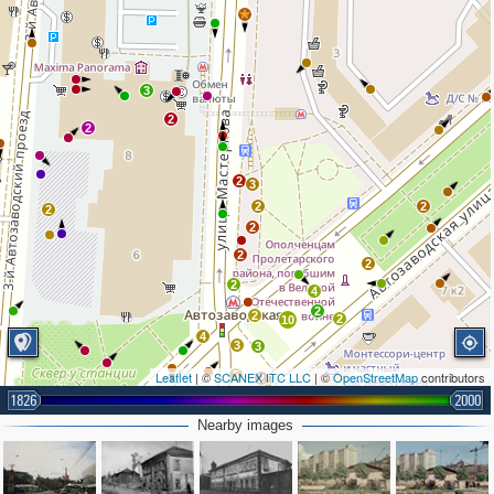
3
2
2
2
3
2
2
2
2
2
2
2
4
2
2
2
10
4
3
3
Leaflet
| ©
SCANEX ITC LLC
5
| ©
OpenStreetMap
contributors
2
4
1826
2000
2
3
2
Nearby images
10
7
3
3
2