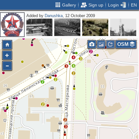
Gallery
Sign up
Login
EN
Added by
Danushka
, 12 October 2009
OSM
2
4
3
2
4
3
2
2
2
2
2
3