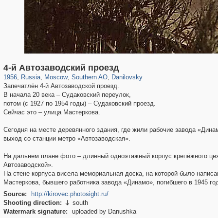
319,864
1,406,684
8,286
21,648
29,243
390
5,921
116
4-й Автозаводский проезд
1956
,
Russia
,
Moscow
,
Southern AO
,
Danilovsky
Запечатлён 4-й Автозаводской проезд.
В начала 20 века – Судаковский переулок,
потом (с 1927 по 1954 годы) – Судаковский проезд.
Сейчас это – улица Мастеркова.
Сегодня на месте деревянного здания, где жили рабочие завода «Дина
выход со станции метро «Автозаводская».
На дальнем плане фото – длинный одноэтажный корпус крепёжного цеха
Автозаводской».
На стене корпуса висела мемориальная доска, на которой было написан
Мастеркова, бывшего работника завода «Динамо», погибшего в 1945 год
Source:
http://kirovec.photosight.ru/
Shooting direction:
south

Watermark signature:
uploaded by Danushka