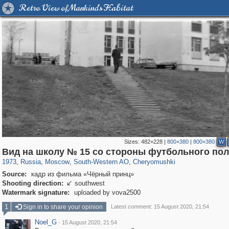
Retro View of Mankind's Habitat
Sizes:
482×228
|
800×380
|
800×380
W
319,864
1,406,840
8,286
12,415
29,243
76
999
8
Вид на школу № 15 со стороны футбольного по
1973
,
Russia
,
Moscow
,
South-Western AO
,
Cheryomushki
Source:
кадр из фильма «Чёрный принц»
Shooting direction:
southwest

Watermark signature:
uploaded by vova2500
1
Sign in to share your opinion
Latest comment: 15 August 2020, 21:54
Noel_G
·
15 August 2020, 21:54