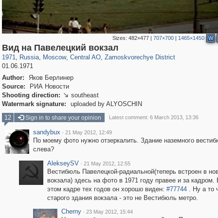
Sizes:
482×477
|
707×700
|
1465×1450
W
319,861
1,406,849
160,009
8,286
29,243
5,916
6,190
211
Вид на Павелецкий вокзал
1971
,
Russia
,
Moscow
,
Central AO
,
Zamoskvorechye District
01.06.1971
Author:
Яков Берлинер
Source:
РИА Новости
Shooting direction:
southeast

Watermark signature:
uploaded by ALYOSCHIN
12
Sign in to share your opinion
Latest comment: 6 March 2013, 13:36
sandybux
·
21 May 2012, 12:49
По моему фото нужно отзеркалить. Здание наземного вестиб
слева?
AlekseySV
·
21 May 2012, 12:55
Вестибюль Павелецкой-радиальной(теперь встроен в но
вокзала) здесь на фото в 1971 году правее и за кадром. 
этом кадре тех годов он хорошо виден:
#77744
. Ну а то 
старого здания вокзала - это не Вестибюль метро.
Cherny
·
23 May 2012, 15:44