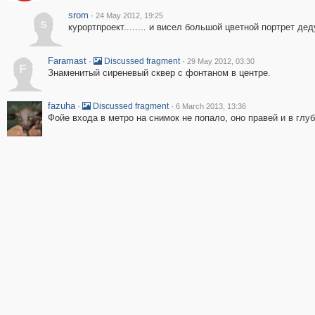
srom
·
24 May 2012, 19:25
s
курортпроект........ и висел большой цветной портрет де
Faramast
·
·
Discussed fragment
29 May 2012, 03:30
F
Знаменитый сиреневый сквер с фонтаном в центре.
fazuha
·
·
Discussed fragment
6 March 2013, 13:36
Фойе входа в метро на снимок не попало, оно правей и в глуб