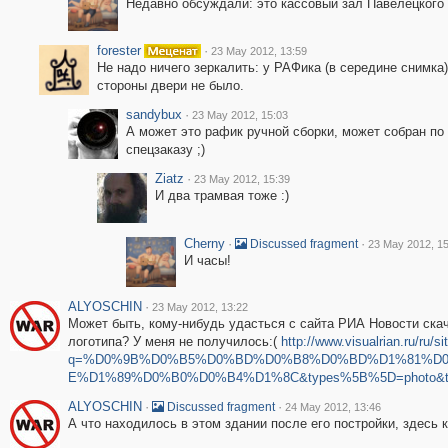
Недавно обсуждали: это кассовый зал Павелецкого 
forester
·
23 May 2012, 13:59
Не надо ничего зеркалить: у РАФика (в середине снимка)
стороны двери не было.
sandybux
·
23 May 2012, 15:03
А может это рафик ручной сборки, может собран по
спецзаказу ;)
Ziatz
·
23 May 2012, 15:39
И два трамвая тоже :)
Cherny
·
·
Discussed fragment
23 May 2012, 15
И часы!
ALYOSCHIN
·
23 May 2012, 13:22
Может быть, кому-нибудь удасться с сайта РИА Новости скач
логотипа? У меня не получилось:(
http://www.visualrian.ru/ru/si
q=%D0%9B%D0%B5%D0%BD%D0%B8%D0%BD%D1%81%D
E%D1%89%D0%B0%D0%B4%D1%8C&types%5B%5D=photo&ty
ALYOSCHIN
·
·
Discussed fragment
24 May 2012, 13:46
А что находилось в этом здании после его постройки, здесь 