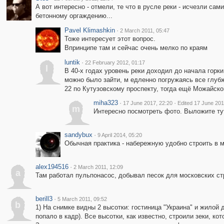
А вот интересно - отмели, те что в русле реки - исчезли сам
бетонному оргаждению...
Pavel Klimashkin
·
2 March 2011, 05:47
Тоже интересует этот вопрос.
Впринципе там и сейчас очень мелко по краям
luntik
·
22 February 2012, 01:17
l
В 40-х годах уровень реки доходил до начала горки
можно было зайти, м едленно погружаясь все глубж
22 по Кутузовскому проспекту, тогда ещё Можайск
miha323
·
·
17 June 2017, 22:20
Edited 17 June 201
m
Интересно посмотреть фото. Выложите ту
sandybux
·
9 April 2014, 05:20
Обычная практика - набережную удобно строить в 
alex194516
·
2 March 2011, 12:09
a
Там работал пульпонасос, добывал песок для московских ст
berill3
·
5 March 2011, 09:52
b
1) На снимке видны 2 высотки: гостиница "Украина" и жило
попало в кадр). Все высотки, как известно, строили зеки, к