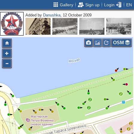
Gallery
Sign up
Login
EN
Added by
Danushka
, 12 October 2009
OSM
2
2
2
2
2