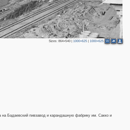
Sizes:
864×540
|
1000×625
|
1000×625
W
а на Бадаевский пивзавод и карандашную фабрику им. Сакко и