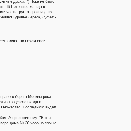
мятные доски. 7) Пока не было
ть. 8) Бетонные кольца в
и часть грунта - разница по
сновном уровне берега, буфет -
еставляют по ночам свои
 правого берега Москвы реки
тив торцевого входа в
ло множество! Последнюю видел
бол. А прохожие ему: "Вот и
о дворе дома № 26 хорошо помню