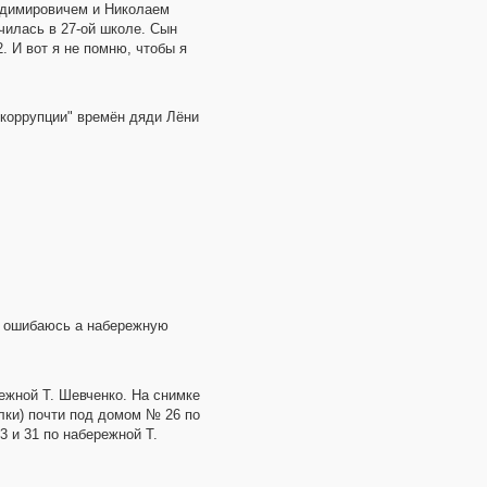
адимировичем и Николаем
чилась в 27-ой школе. Сын
. И вот я не помню, чтобы я
 "коррупции" времён дяди Лёни
не ошибаюсь а набережную
ежной Т. Шевченко. На снимке
лки) почти под домом № 26 по
3 и 31 по набережной Т.