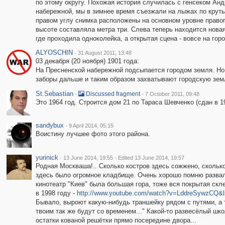
по этому округу. Похожая история случилась с генсеком Анд
набережной, мы в зимнее время съезжали на лыжах по круты
правом углу снимка расположены на основном уровне правого
высоте составляла метра три. Слева теперь находится новая
где проходила одноколейка, а открытая сцена - вовсе на го
ALYOSCHIN
·
31 August 2011, 13:48
03 декабря (20 ноября) 1901 года:
На Пресненской набережной подсыпается городом земля. Но
заборы дальше и таким образом захватывают городскую зем
St.Sebastian
·
·
Discussed fragment
7 October 2011, 09:48
Это 1964 год. Строится дом 21 по Тараса Шевченко (сдан в 1
sandybux
·
9 April 2014, 05:15
Воистину лучшее фото этого района.
yurinick
·
·
13 June 2014, 19:55
Edited 13 June 2014, 19:57
Родная Москваша!.. Сколько костров здесь сожжено, сколько
здесь было огромное кладбище. Очень хорошо помню развали
кинотеатр "Киев" была большая гора, тоже вся покрытая ск
в 1998 году -
http://www.youtube.com/watch?v=LddreSywzCQ&
Бывало, выроют какую-нибудь траншейку рядом с путями, а т
твоим так же будут со временем..." Какой-то развесёлый шк
остатки кованой решётки прямо посередине двора...