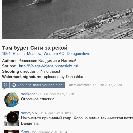
319,780
1,406,336
8,286
27,129
29,243
310
6,082
107
Там будет Сити за рекой
1964
,
Russia
,
Moscow
,
Western AO
,
Dorogomilovo
Author:
Репинские Владимир и Николай
Source:
http://Vojage-Vojage.photosight.ru/
Shooting direction:
northeast

Watermark signature:
uploaded by Danushka
21
Sign in to share your opinion
Latest comment: 17 June 2017, 22:20
seakonst
·
18 October 2009, 15:30
Огромное спасибо!
sandybux
·
11 August 2010, 10:38
Наконец-то приличный кадр. Хорошо видна техническая ветк
Ванцетти.
Stos
·
22 February 2011, 11:54