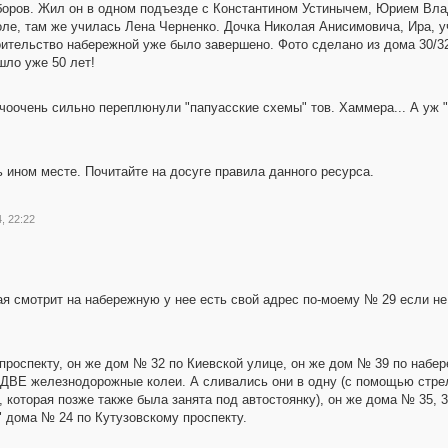
ыборов. Жил он в одном подъезде с Константином Устинычем, Юрием Вл
оле, там же училась Лена Черненко. Дочка Николая Анисимовича, Ира, у
троительство набережной уже было завершено. Фото сделано из дома 30/32
шло уже 50 лет!
К очоочень сильно переплюнули "папуасские схемы" тов. Хаммера... А уж
 ином месте. Почитайте на досуге правила данного ресурса.
, 22:22
ая смотрит на набережную у нее есть свой адрес по-моему № 29 если 
роспекту, он же дом № 32 по Киевской улице, он же дом № 39 по набер
ут ДВЕ железнодорожные колеи. А сливались они в одну (с помощью стре
 которая позже также была занята под автостоянку), он же дома № 35, 3
" дома № 24 по Кутузовскому проспекту.