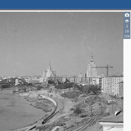
2
18
10k
2
3
3
2