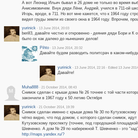
А вот Леонид Ильич бывал в 26 доме не только во время в
Анисимовичем. Внук дяди Лёни, Андрей, учился в 711-ой шк
Игорь, вроде, в 711. Но вот мне кажется, что к 1964 году с
видел груды земли из своего окна в 1964 году. Впрочем, про
yurinick
·
13 June 2014, 20:03
berill3, давайте честно и откровенно - деяния дяди Бори и 
было ох как далеко до нынешних делов!
Pihto
·
13 June 2014, 20:32
Давайте будем разводить политсрач в каком-нибудь
yurinick
·
·
13 June 2014, 22:16
Edited 13 June 2014
Давайте!
Muha888
·
21 October 2014, 08:43
M
Снимок сделан с крыши дома № 26 точнее с той части котор
закончили в 1967 году к 50 летию Октября
yurinick
·
21 October 2014, 19:39
Снимок сделан именно с крыши дома № 30 по Кутузовскому п
чётко видно, что под домом, с которого сделан снимок, ид
Кутузовскому проспекту (точнее, под городошной площадкой,
Шевченко. А дом № 29 по набережной Т. Шевченко - это "зад
http://maps.yandex.ru/?