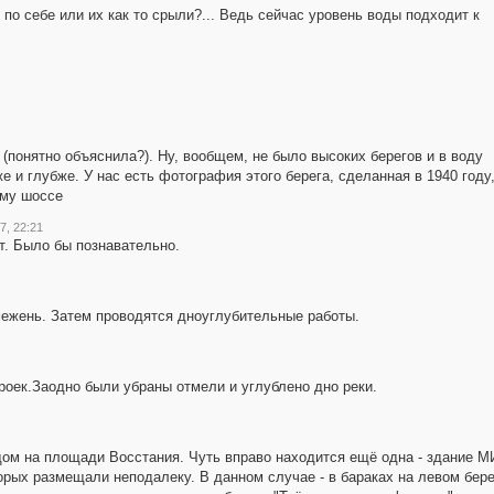
и по себе или их как то срыли?... Ведь сейчас уровень воды подходит к
 (понятно объяснила?). Ну, вообщем, не было высоких берегов и в воду
е и глубже. У нас есть фотография этого берега, сделанная в 1940 году
ому шоссе
7, 22:21
т. Было бы познавательно.
межень. Затем проводятся дноуглубительные работы.
роек.Заодно были убраны отмели и углублено дно реки.
й дом на площади Восстания. Чуть вправо находится ещё одна - здание 
оторых размещали неподалеку. В данном случае - в бараках на левом бере