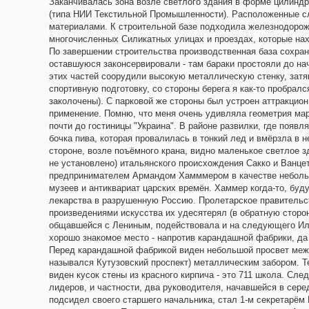
Заканчивалась зона возле светлого здания в форме цилиндра
(типа НИИ Текстильной Промышленности). Расположенные сл
материалами. К строительной базе подходила железнодорожн
многочисленных Силикатных улицах и проездах, которые нах
По завершении строительства производственная база сохран
оставшуюся законсервировали - там бараки простояли до нач
этих частей соорудили высокую металлическую стенку, затян
спортивную подготовку, со стороны берега я как-то пробрал
заколочены). С парковой же стороны был устроен аттракцион
применение. Помню, что меня очень удивляла геометрия марш
почти до гостиницы "Украина". В районе развилки, где появ
бочка пива, которая провалилась в тонкий лед и вмёрзла в н
стороне, возле поъёмного крана, видно маленькое светлое з
не установлено) итальянского происхождения Сакко и Ванцет
предпринимателем Армандом Хамммером в качестве небольшог
музеев и антиквариат царских времён. Хаммер когда-то, б
лекарства в разрушенную Россию. Пролетарское правительст
произведениями искусства их удесятерял (в обратную сторо
общавшейся с Лениным, подействовала и на следующего Иль
хорошо знакомое место - напротив карандашной фабрики, да 
Перед карандашной фабрикой виден небольшой просвет межд
назывался Кутузовский проспект) металлическим забором. Те
виден кусок стены из красного кирпича - это 711 школа. Сл
лидеров, и частности, два руководителя, начавшейся в сер
подсидел своего старшего начальника, стал 1-м секретарём 