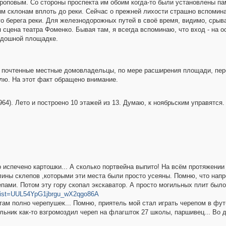
роповым. Со стороны проспекта им обоим когда-то были установлены па
м склонам вплоть до реки. Сейчас о прежней лихости страшно вспомина
 берега реки. Для железнодорожных путей в своё время, видимо, срывал
 сцена театра Фоменко. Бывая там, я всегда вспоминаю, что вход - на о
родошной площадке.
 почтенные местные домовладельцы, по мере расширения площади, пер
лю. На этот факт обращено внимание.
964). Лето и построено 10 этажей из 13. Думаю, к ноябрьским управятся.
 испечено картошки... А сколько портвейна выпито! На всём протяжении
ны склепов ,которыми эти места были просто усеяны. Помню, что напро
лепами. Потом эту гору скопал экскаватор. А просто могильных плит бы
list=UUL54YpG1jbrgu_wX2qgo86A
ам полно черепушек... Помню, приятель мой стал играть черепом в фут
ольник как-то взгромоздил череп на флагшток 27 школы, паршивец... В