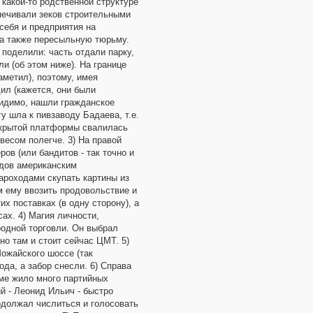
 какой-то родственной структуре
печивали зеков строительными
себя и предприятия на
 а также пересыльную тюрьму.
поделили: часть отдали парку,
и (об этом ниже). На границе
аметил), поэтому, имея
ил (кажется, они были
видимо, нашли гражданское
у шла к пивзаводу Бадаева, т.е.
открытой платформы свалилась
весом полегче. 3) На правой
ов (или бандитов - так точно и
одов американским
ароходами скупать картины из
 ему ввозить продовольствие и
 поставках (в одну сторону), а
ах. 4) Магия личности,
одной торговли. Он выбрал
но там и стоит сейчас ЦМТ. 5)
ожайского шоссе (так
да, а забор снесли. 6) Справа
оме жило много партийных
й - Леонид Ильич - быстро
одолжал числиться и голосовать