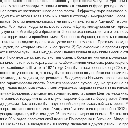
, оно, кажется относилось к комбинату "Трёхгорная мануфактура" или к
ева бетонные заводы, склады и вспомогательная инфраструктура обес
ая ветка от расположенного слева моста. Инфраструктура включала в 
одились от этого места вглубь и влево в сторону Лениградского шоссе,
илась, быстро переключившись на выпуск панелей для "хрущоб", а зону 
ала 70-х годов, когда на их месте возвели Центр международной торговл
утую сеткой рабицей и брезентом. Зона не охранялась (или я этого не з
ся на территорию и прошёлся мимо брошенных бараков, но внуть не заход
: катание на лодках вдоль этих, уходящих в небо стен. Прежним рвам, 
рутов, по которым можно было грести. 2) Одноколейка на правом берег
ляется второй путь, из-за неудачного маневрирования однажды зимой с 
его. Понятное дело, как только лёд окреп, к бочке потянулась молодежь 
даньице - это и есть карандашная фабрика имени чикагских революционер
ти, казнённых в Штатах в 1927 году. Она была построена в конце 20-х г
о отступного за то, что ему было позволено по дешёвке вагонами и п
удучи молодым медиком, встречался с Владимиром Ильичом, позволившим
во гарантировало оплату. Хаммер заработал сумасшедшие деньги на этих
ну). Ранее подобные схемы были отработаны мореплавателями на папуас
ича - Брежнева. Хаммеру позволили возвести здание Центра междунар
и, видимо, городским властям уже надоели бараки на берегу реки. Имен
у домами. Там раньше был внутренний скверик, закрытый со стороны М
перь там возвышаются мост "Багратион" и памятник герою войны 1812 го
едующим вдоль путей стоял дом 26, но его не видно на снимке. В этом д
едине 50-х годов Казахстанской целины: Пономаренко и Брежнев. Младши
ЦК Казахстана, а вернувшись в Москву, переехал в другой район. Но пр