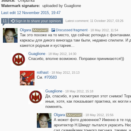
Source:
Открытка
Watermark signature:
uploaded by Guaglione
Last edit 12 November 2015, 19:47
11
Sign in to share your opinion
Latest comment: 11 October 2017, 03:26
Olgara
·
·
Discussed fragment
18 May 2012, 11:54
Так это похоже на то место, где сейчас ротонда с фонтанами.
каркасы для дикого виногада там были, недавно спилили. И 
кажется родным и кустарник...
Guaglione
·
18 May 2012, 14:30
Спасибо, вполне возможно. Поправки принимаются!))
rothast
·
18 May 2012, 15:13
См.
#70583
Guaglione
·
18 May 2012, 15:18
Да, спасибо, я уже посмотрел этот снимок! То
иные, хотя, как показывает практика, их могли 
поменять.
Olgara
·
18 May 2012, 15:56
А может фото довоенное? Именно в те го
архитектор Н.Шмидт пытался украсить Не
сад скамейками тонкого рисунка, такими, 