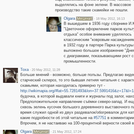
выделялись на фоне зелени. В массовое
производство такие скамейки не пошли.
Olgara
·
18 May 2012, 16:13
В вышедшем в 1936 году сборнике И.
"Цветочное оформление парков культ
отдыха" особое внимание уделялось
классическим "ковровым насаждениям
в 1932 году в партере Парка культур
выложено большое изображение "Днеп
с диаграмами, показывающими рост с
промышленности.
Toxa
·
20 May 2012, 11:28
Больше мнений - возможно, больше пользы. Предлагаю видени
старческий склероз, то это бывшая летняя читальня с хара
скамьями, которая находилась примерно тут -
http://wikimapia.org/#lat=55.7281493&lon=37.5991416&z=17&l
будочка, в которой выдавали книги и журналы под залог, нах
Предположительное направление съёмки северо-запад. И ещё
сквозь зелень кусочек большого деревянного выставочного п
время служил одной из двух раздевалок/обогревалок для ка
какие подробности об этой читальне на
#57751
в комментарии 
Впрочем, я не настаиваю на 100-процентной верности своей в
Olgara
·
21 May 2012, 17:24