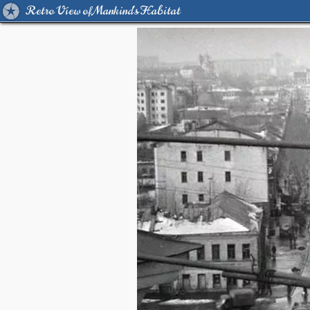
Retro View of Mankind's Habitat