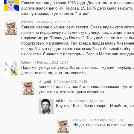
Снимок сделан до конца 1976 года. Дело в том, что на сним
обслуживался депо им. Кирова. 25.10.76 депо было закрыто,
эксплуатировало уже только "Татры".
dirigabl
·
4 February 2011, 11:22
Снимок сделан с крыши семиэтажки. Слева виден угол автоз
пройти по переулочку на Тулинскую улицу. Когда ездили на 
открыли метро "Площадь Ильича". Так удобнее, хотя и не бы
продуктовых магазинчика. Там всегда продавалась Ливерная 
всегда были в продаже краковская колбаса, большой выбор с
из области. Сначала с платформы Серп и Молот они заходили
Юлия
·
4 February 2011, 13:54
Надо же, улица как улица была, а теперь... жуткий полумёр
домов не снесли, и на том спасибо.
dirigabl
·
5 February 2011, 01:58
Конечно, планы у них были наполеоновские. Пустить
утешаться, что хоть дома оставили.
nikfot
·
30 January 2013, 22:43
Вау-у-у!! Как сейчас говорят. И чайные, и
dirigabl
·
31 January 2013, 13:20
Ну да, еще конки, постоялые дво