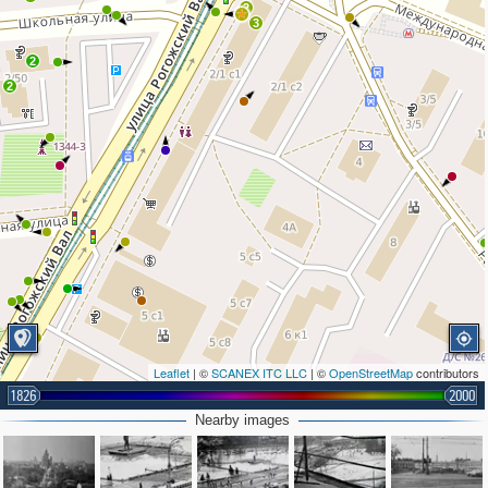
2
3
2
2
Leaflet
| ©
SCANEX ITC LLC
| ©
OpenStreetMap
contributors
1826
2000
Nearby images