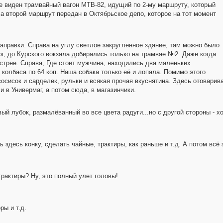
ке виден трамвайный вагон МТВ-82, идущий по 2-му маршруту, который
 а второй маршрут передан в Октябрьское депо, которое на тот момент
аправки. Справа на углу светлое закругленное здание, там можно было
юг, до Курского вокзала добирались только на трамвае №2. Даже когда
стрее. Справа, Где стоит мужчина, находились два маленьких
колбаса по 64 коп. Наша собака только её и лопала. Помимо этого
осисок и сарделек, рульки и всякая прочая вкуснятина. Здесь отоварив
 в Универмаг, а потом сюда, в магазинчики.
твый лубок, размалёванный во все цвета радуги...но с другой стороны -
 здесь конку, сделать чайные, трактиры, как раньше и т.д. А потом всё 
 трактиры? Ну, это полный улет головы!
ры и т.д.