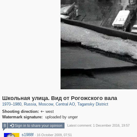
319,780
1,406,255
159,978
8,286
29,243
5,916
10,738
402
Школьная улица. Вид от Рогожского вала
1970
–
1980
,
Russia
,
Moscow
,
Central AO
,
Tagansky District
Shooting direction:
west

Watermark signature:
uploaded by unger
8
Sign in to share your opinion
Latest comment: 1 December 2016, 19:57
s1988f
·
16 October 2009, 07:51