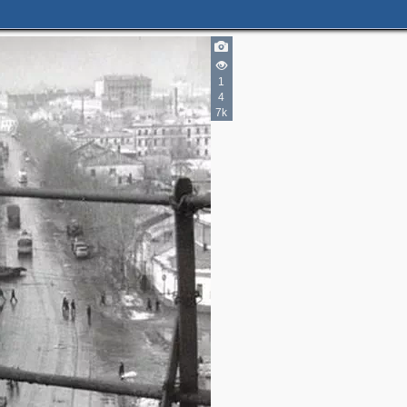
1
4
7k