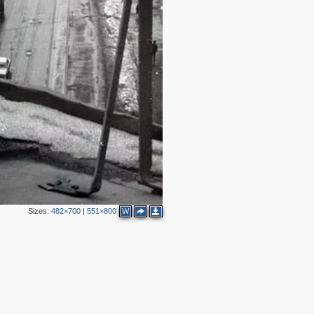
2
Sizes:
482×700
|
551×800
W