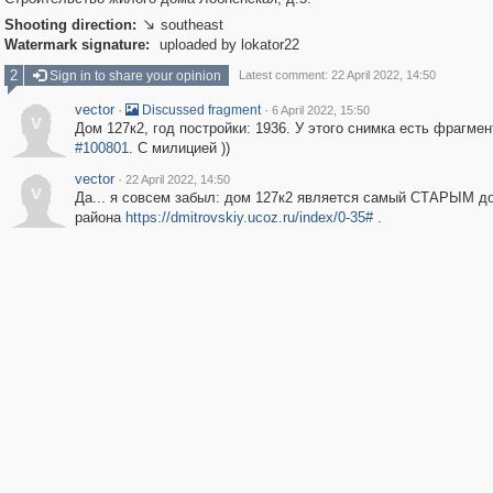
Shooting direction:
southeast

Watermark signature:
uploaded by lokator22
2
Sign in to share your opinion
Latest comment: 22 April 2022, 14:50
vector
·
·
Discussed fragment
6 April 2022, 15:50
v
Дом 127к2, год постройки: 1936. У этого снимка есть фрагмен
#100801
. С милицией ))
vector
·
22 April 2022, 14:50
v
Да... я совсем забыл: дом 127к2 является самый СТАРЫМ д
района
https://dmitrovskiy.ucoz.ru/index/0-35#
.