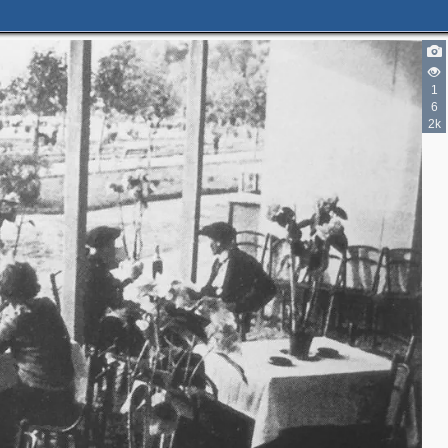
1
6
2k
2