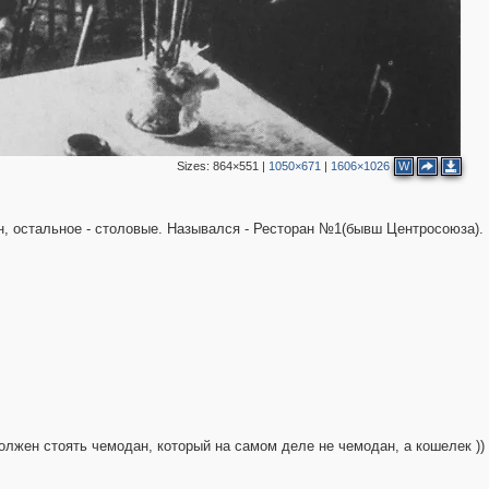
5
4
3
Sizes:
864×551
|
1050×671
|
1606×1026
W
4
н, остальное - столовые. Назывался - Ресторан №1(бывш Центросоюза).
должен стоять чемодан, который на самом деле не чемодан, а кошелек ))