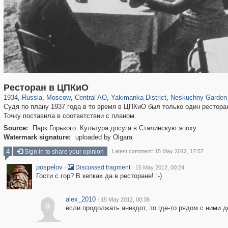
319,864
1,406,840
160,012
8,286
29,243
5,916
13,378
458
1,002
30
Ресторан в ЦПКиО
1934
,
Russia
,
Moscow
,
Central AO
,
Yakimanka District
,
Neskuchny Garden
Судя по плану 1937 года в то время в ЦПКиО был только один рестора
Точку поставила в соответствии с планом.
Source:
Парк Горького. Культура досуга в Сталинскую эпоху
Watermark signature:
uploaded by Olgara
4
Sign in to share your opinion
Latest comment: 15 May 2012, 17:57
pospelov
·
·
Discussed fragment
15 May 2012, 00:24
Гости с гор? В кепках да в ресторане! :-)
alex_2010
·
15 May 2012, 00:38
a
если продолжать анекдот, то где-то рядом с ними 