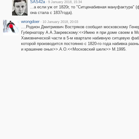
SAS42a
·
9 January 2018, 15:34
...а если уж от 1820г, то "Ситценабивная мануфактура" 
она стала с 1837года).
wrongdoer
·
10 January 2018, 20:03
....Родион Дмитриевич Востряков сообщил московскому Гене
Губернатору А.А.Закревскому:<<Имею я при доме своем в М
Хамовнической части в 5-м квартале набивную ситцевую фаб
которой производится постоянно с 1820-го года набивка разн
и крашение оных>>.А.О.<<Московский шелк>> М.1995.