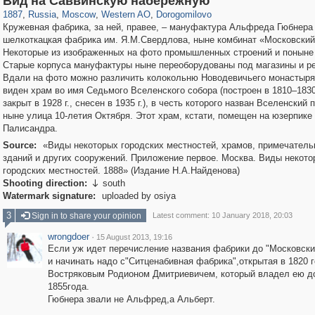
Вид на Саввинскую набережную
1887
,
Russia
,
Moscow
,
Western AO
,
Dorogomilovo
Кружевная фабрика, за ней, правее, – мануфактура Альфреда Гюбнера 
шелкоткацкая фабрика им. Я.М.Свердлова, ныне комбинат «Московский
Некоторые из изображенных на фото промышленных строений и поныне
Старые корпуса мануфактуры ныне переоборудованы под магазины и р
Вдали на фото можно различить колокольню Новодевичьего монастыря
виден храм во имя Седьмого Вселенского собора (построен в 1810–1830-
закрыт в 1928 г., снесен в 1935 г.), в честь которого назван Вселенский 
ныне улица 10-летия Октября. Этот храм, кстати, помещен на юзерпике
Палисандра.
Source:
«Виды некоторых городских местностей, храмов, примечател
зданий и других сооружений. Приложение первое. Москва. Виды некото
городских местностей. 1888» (Издание Н.А.Найденова)
Shooting direction:
south

Watermark signature:
uploaded by osiya
3
Sign in to share your opinion
Latest comment: 10 January 2018, 20:03
wrongdoer
·
15 August 2013, 19:16
Если уж идет перечисление названия фабрики до "Московски
и начинать надо с"Ситценабивная фабрика",открытая в 1820 
Востряковым Родионом Дмитриевичем, который владел ею д
1855года.
Гюбнера звали не Альфред,а Альберт.