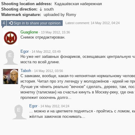
Shooting location address:
Кадашёвская набережная
Shooting direction:
south

Watermark signature:
uploaded by Romy
4
Sign in to share your opinion
Latest comment: 14 May 2012, 04:24
Guaglione
·
13 May 2012, 15:36
Снимок отредактирован.
Egor
·
14 May 2012, 03:49
E
Но уже нет забавных фонариков, освещавших центральную ч
моста по всей длине.
Taboh
·
14 May 2012, 03:56
С замками, вообще, какая-то непонятная нормальному челов
история. Читал про эту легенду у молодожёнов - идеей не про
Лучше уж чёнить реально "вечное" сделать, дерево, там, по
монетку (талисман) на счастье кинуть в Москву-реку, где она
пролежит оооочень долго...
Egor
·
14 May 2012, 04:24
E
... можно и на цветмете подняться - пройтись с ломом, к
жёлтых замочков поснимать...