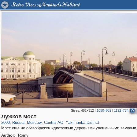
Retro View of Mankind's Habitat
Sizes:
482×312
|
1050×682
|
1192×774
W
319,780
1,406,514
159,978
8,286
29,243
5,916
13,375
458
Лужков мост
2000
,
Russia
,
Moscow
,
Central AO
,
Yakimanka District
Мост ещё не обезображен идиотскими деревьями увешанными замками
Author:
Romy