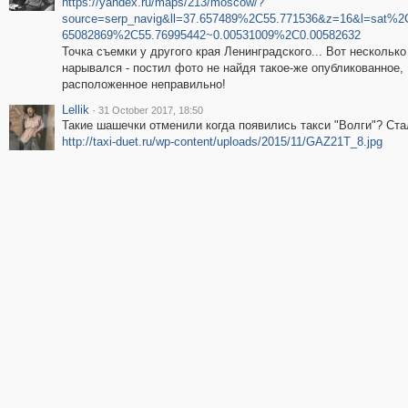
https://yandex.ru/maps/213/moscow/?
source=serp_navig&ll=37.657489%2C55.771536&z=16&l=sat%2C
65082869%2C55.76995442~0.00531009%2C0.00582632
Точка съемки у другого края Ленинградского... Вот несколько
нарывался - постил фото не найдя такое-же опубликованное,
расположенное неправильно!
Lellik
·
31 October 2017, 18:50
Такие шашечки отменили когда появились такси "Волги"? Ста
http://taxi-duet.ru/wp-content/uploads/2015/11/GAZ21T_8.jpg