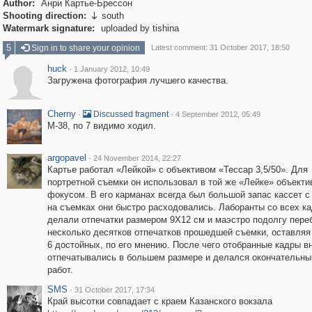
Author:
Анри Картье-Брессон
Shooting direction:
south

Watermark signature:
uploaded by tishina
5
Sign in to share your opinion
Latest comment: 31 October 2017, 18:50
huck
·
1 January 2012, 10:49
Загружена фотография лучшего качества.
Cherny
·
·
Discussed fragment
4 September 2012, 05:49
М-38, по 7 видимо ходил.
argopavel
·
24 November 2014, 22:27
Картье работал «Лейкой» с объективом «Тессар 3,5/50». Для
портретной съемки он использовал в той же «Лейке» объекти
фокусом. В его карманах всегда был большой запас кассет с
на съемках они быстро расходовались. Лаборанты со всех к
делали отпечатки размером 9X12 см и маэстро подолгу пере
несколько десятков отпечатков прошедшей съемки, оставляя
6 достойных, по его мнению. После чего отобранные кадры в
отпечатывались в большем размере и делался окончательны
работ.
SMS
·
31 October 2017, 17:34
Край высотки совпадает с краем Казанского вокзала