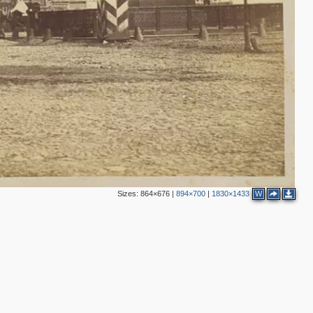
2
2
3
42
3
7
6
3
2
4
3
2
6
3
3
Sizes:
864×676
|
894×700
|
1830×1433
W
4
2
3
2
3
5
10