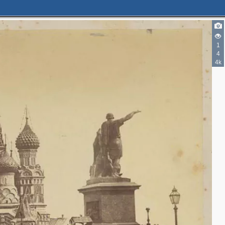
3
3
1
2
14
4
8
4k
6
4
7
3
4
10
13
33
23
40
22
42
18
2
3
4
3
12
3
3
2
6
11
3