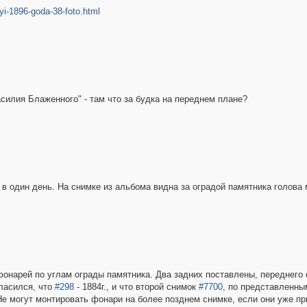
kvyi-1896-goda-38-foto.html
силия Блаженного" - там что за будка на переднем плане?
 один день. На снимке из альбома видна за оградой памятника голова м
нарей по углам ограды памятника. Два задних поставлены, переднего е
гласился, что
#298
- 1884г., и что второй снимок
#7700
, по представленны
. Не могут монтировать фонари на более позднем снимке, если они уже п