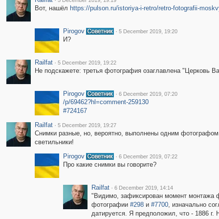
5 December 2019, 19:19
Вот, нашёл
https://pulson.ru/istoriya-i-retro/retro-fotografii-mos
Pirogov
·
5 December 2019, 19:20
И?
Railfat
·
5 December 2019, 19:22
Не подскажете: третья фотография озаглавлена "Церковь Ва
Pirogov
·
6 December 2019, 07:20
/p/69462?hl=comment-259130
#724167
Railfat
·
5 December 2019, 19:27
Снимки разные, но, вероятно, выполнены одним фотографом в
светильники!
Pirogov
·
6 December 2019, 07:22
Про какие снимки вы говорите?
Railfat
·
6 December 2019, 14:14
"Видимо, зафиксирован момент монтажа фо
фотографии
#298
и
#7700
, изначально со
датируется. Я предположил, что - 1886 г