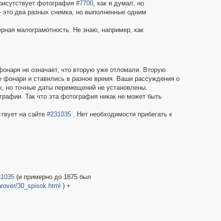
 присутствует фотография
#7700
, как я думал, но
- это два разных снимка, но выполненные одним
рная малограмотность. Не знаю, например, как
 фонаря не означает, что вторую уже отломали. Вторую
ые фонари и ставились в разное время. Ваши рассуждения о
к, но точные даты перемещений не установлены.
графии. Так что эта фотография никак не может быть
твует на сайте
#231035
. Нет необходимости прибегать к
31035
(и примерно до 1875 был
arover/30_spisok.html
) +