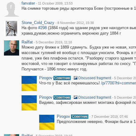
farvater
·
11 October 2009, 13:53
f
На снимке торговые ряды архитектора Бове (построенные в 1
Stone_Cold_Crazy
·
8 November 2012, 15:38
На фото
#298
(1884 года) на здании рядов уже находится вы
храма,думаю,можно ограничить верхнюю дату 1884 г
Railfat
·
5 December 2019, 11:18
Можно дату ближе к 1889 сдвинуть. Будка уже не новая, хотя
массовых гуляний её вообще с площади уносили. Фонарь в пр
плане, уже без плафона остался. "Разборку старого здания
мостовой, что не говорит о планируемых работах по сносу. "
Получается - 1896 плюс-минус год.
Pirogov
·
·
Discussed fragment
5 December 20
Что-то у Вас всё перемешалось!
/p/7700?hl=commen
Pirogov
·
·
Discussed fragment
5 December 20
Видимо, зафиксирован момент монтажа фонарей по 
Pirogov
·
7 December 2019, 07:46
Предположение неверно. Фонари были в 
Railfat
·