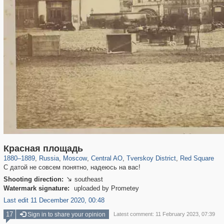
319,716
1,405,800
159,930
8,286
29,243
5,916
53,016
2,283
4,134
154
Красная площадь
1880
–
1889
,
Russia
,
Moscow
,
Central AO
,
Tverskoy District
,
Red Square
С датой не совсем понятно, надеюсь на вас!
Shooting direction:
southeast

Watermark signature:
uploaded by Prometey
Last edit 11 December 2020, 00:48
17
Sign in to share your opinion
Latest comment: 11 February 2023, 07:39