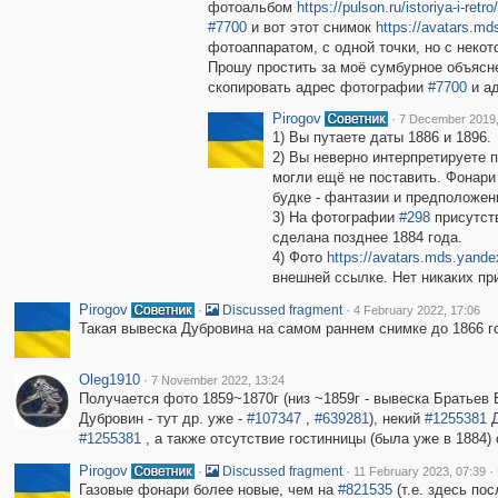
фотоальбом
https://pulson.ru/istoriya-i-ret
#7700
и вот этот снимок
https://avatars.m
фотоаппаратом, с одной точки, но с неко
Прошу простить за моё сумбурное объясне
скопировать адрес фотографии
#7700
и ад
Pirogov
·
7 December 2019,
1) Вы путаете даты 1886 и 1896.
2) Вы неверно интерпретируете п
могли ещё не поставить. Фонари
будке - фантазии и предположен
3) На фотографии
#298
присутств
сделана позднее 1884 года.
4) Фото
https://avatars.mds.yand
внешней ссылке. Нет никаких при
Pirogov
·
·
Discussed fragment
4 February 2022, 17:06
Такая вывеска Дубровина на самом раннем снимке до 1866 
Oleg1910
·
7 November 2022, 13:24
Получается фото 1859~1870г (низ ~1859г - вывеска Братьев Е
Дубровин - тут др. уже -
#107347
,
#639281
), некий
#1255381
Д
#1255381
, а также отсутствие гостинницы (была уже в 1884) 
Pirogov
·
·
·
Discussed fragment
11 February 2023, 07:39
Газовые фонари более новые, чем на
#821535
(т.е. здесь пос