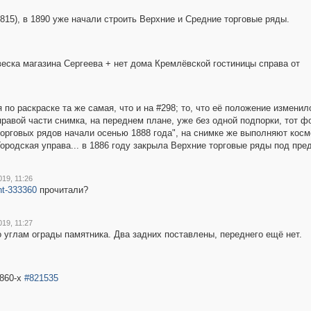
815), в 1890 уже начали строить Верхние и Средние торговые ряды.
веска магазина Сергеева + нет дома Кремлёвской гостиницы справа от
 по раскраске та же самая, что и на #298; то, что её положение изменил
авой части снимка, на переднем плане, уже без одной подпорки, тот фо
 торговых рядов начали осенью 1888 года", на снимке же выполняют кос
Городская управа... в 1886 году закрыла Верхние торговые ряды под пре
19, 11:26
t-333360
прочитали?
19, 11:27
углам ограды памятника. Два задних поставлены, переднего ещё нет.
1860-х
#821535