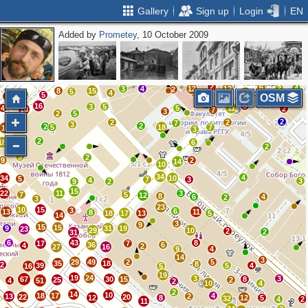
Gallery
Sign up
Login
EN
Added by
Prometey
, 10 October 2009
7
3
6
6
4
10
9
14
4
6
9
3
14
11
13
4
9
6
2
5
6
16
11
9
25
22
17
17
15
6
11
7
4
8
17
4
27
4
5
8
3
41
7
8
4
18
7
8
12
12
2
2
6
2
4
3
4
12
12
2
8
15
5
4
19
5
3
OSM
16
5
3
5
4
5
11
2
18
7
3
2
5
2
2
2
7
3
2
2
5
18
7
11
3
2
18
6
5
2
3
2
9
2
14
10
34
4
34
10
5
7
3
4
3
9
2
15
22
11
3
7
5
12
8
6
4
2
3
23
10
15
3
6
13
11
8
18
17
13
5
14
3
9
15
15
9
31
19
23
29
10
2
2
31
6
43
8
17
7
36
6
4
2
27
16
9
4
14
3
29
49
2
5
35
18
8
2
39
5
4
16
5
19
19
24
3
3
67
30
15
8
25
2
4
51
2
10
4
2
14
10
18
17
4
13
2
22
20
12
8
12
5
32
4
2
11