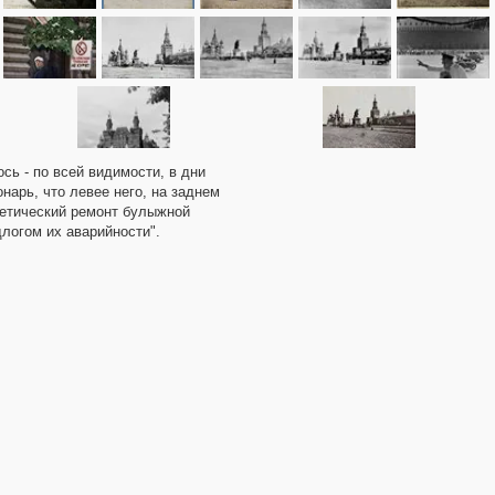
ось - по всей видимости, в дни
нарь, что левее него, на заднем
метический ремонт булыжной
длогом их аварийности".