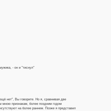
ужика, - он и "тиснул"
щё нет", Вы говорите. Но я, сравнивая две
м мною признакам, более поздним годом
рисутствуют на более раннем. Позже я представил