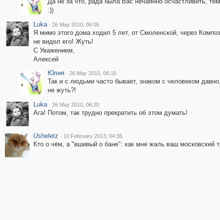
Да не за что, рада была Вас нечаянно осчастливить, тем
:))
Luka
·
26 May 2010, 06:05
Я мимо этого дома ходил 5 лет, от Смоленской, через Композ
не видел его! Жуть!
С Уважением,
Алексей
Юлия
·
26 May 2010, 06:15
Так и с людьми часто бывает, знаком с человеком давно,
не жуть?!
Luka
·
26 May 2010, 06:20
Ага! Потом, так трудно прекратить об этом думать!
Usheletz
·
10 February 2013, 04:35
Кто о чём, а "вшивый о бане": как мне жаль ваш московский т