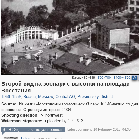
Sizes:
482×649
|
520×700
|
3400×4579
W
Второй вид на зоопарк с высотки на площади
319,780
1,406,255
159,978
8,286
29,243
5,916
13,344
396
Восстания
1956
–
1959
,
Russia
,
Moscow
,
Central AO
,
Presnensky District
Source:
Из книги «Московский зоологический парк. К 140-летию со дня
основания. Страницы истории». 2004
Shooting direction:
northwest

Watermark signature:
uploaded by 1_9_6_3
9
Sign in to share your opinion
Latest comment: 10 February 2013, 04:35
Luka
·