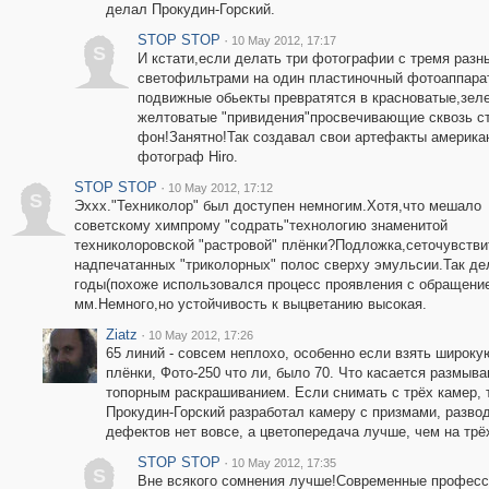
делал Прокудин-Горский.
STOP STOP
·
10 May 2012, 17:17
S
И кстати,если делать три фотографии с тремя разн
светофильтрами на один пластиночный фотоаппара
подвижные обьекты превратятся в красноватые,зел
желтоватые "привидения"просвечивающие сквозь с
фон!Занятно!Так создавал свои артефакты америка
фотограф Hiro.
STOP STOP
·
10 May 2012, 17:12
S
Эххх."Техниколор" был доступен немногим.Хотя,что мешало
советскому химпрому "содрать"технологию знаменитой
техниколоровской "растровой" плёнки?Подложка,сеточувстви
надпечатанных "триколорных" полос сверху эмульсии.Так де
годы(похоже использовался процесс проявления с обращени
мм.Немного,но устойчивость к выцветанию высокая.
Ziatz
·
10 May 2012, 17:26
65 линий - совсем неплохо, особенно если взять широкую
плёнки, Фото-250 что ли, было 70. Что касается размыван
топорным раскрашиванием. Если снимать с трёх камер, 
Прокудин-Горский разработал камеру с призмами, разво
дефектов нет вовсе, а цветопередача лучше, чем на тр
STOP STOP
·
10 May 2012, 17:35
S
Вне всякого сомнения лучше!Современные професс