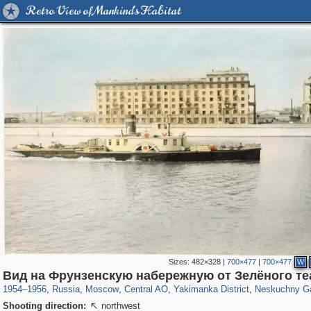
Retro View of Mankind's Habitat
Sizes:
482×328
|
700×477
|
700×477
W
319,968
1,407,714
160,055
8,295
29,262
5,920
13,381
458
1,002
30
Вид на Фрунзенскую набережную от Зелёного те
1954
–
1956
,
Russia
,
Moscow
,
Central AO
,
Yakimanka District
,
Neskuchny G
Shooting direction:
northwest
