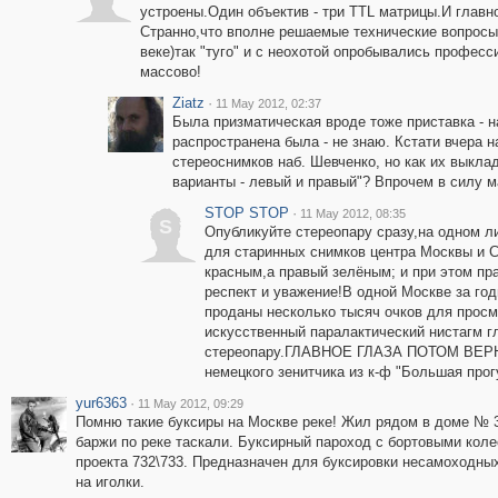
устроены.Один объектив - три TTL матрицы.И главн
Странно,что вполне решаемые технические вопросы
веке)так "туго" и с неохотой опробывались профес
массово!
Ziatz
·
11 May 2012, 02:37
Была призматическая вроде тоже приставка - н
распространена была - не знаю. Кстати вчера н
стереоснимков наб. Шевченко, но как их выклад
варианты - левый и правый"? Впрочем в силу м
STOP STOP
·
11 May 2012, 08:35
S
Опубликуйте стереопару сразу,на одном ли
для старинных снимков центра Москвы и С
красным,а правый зелёным; и при этом пра
респект и уважение!В одной Москве за го
проданы несколько тысяч очков для прос
искусственный паралактический нистагм г
стереопару.ГЛАВНОЕ ГЛАЗА ПОТОМ ВЕРН
немецкого зенитчика из к-ф "Большая прог
yur6363
·
11 May 2012, 09:29
Помню такие буксиры на Москве реке! Жил рядом в доме № 3
баржи по реке таскали. Буксирный пароход с бортовыми кол
проекта 732\733. Предназначен для буксировки несамоходных
на иголки.