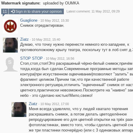
Watermark signature:
uploaded by OUMKA
11
Sign in to share your opinion
Latest comment: 11 May 2012, 09:29
Guaglione
·
10 May 2012, 15:30
Снимок отредактирован.
Ziatz
·
10 May 2012, 15:40
Думаю, что точку нужно перенести немного юго-западнее, к
противоположному крылу театра, поскольку тут в лоб снят д.
STOP STOP
·
10 May 2012, 16:56
S
Стоп,стоп,стоп!Это раскрашеный чёрно-белый снимок;причём
тогда,когда был сделан.Современные програмные методы за
контура(при искуственном оцвечивании)позволяют "залить" 
фрагмент целиком.Причем так,что при качественной работе
электронного ретушера,отличить "оцвеченный" снимок от на
цветного,практически невозможно.Посмотрите на "наивно" за
небо - это сделано кистью!Мило,свежо!
Ziatz
·
10 May 2012, 17:00
Меня всегда удивляло, что у людей хватало терпения
раскрашивать снимок, а потом делать цветоделённое
репродуцирование его для цветной открытки на трёх раз
фотопластинках, вместо того, чтобы сделать цветной сн
же три пластинки поочерёдно (или с 3 одинаковых аппара