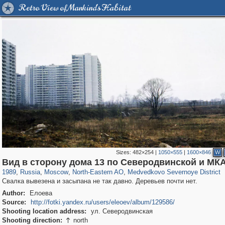
Retro View of Mankind's Habitat
Sizes:
482×254
|
1050×555
|
1600×846
W
319,861
1,406,910
8,286
24,490
29,248
250
510
1
Вид в сторону дома 13 по Северодвинской и МК
1989
,
Russia
,
Moscow
,
North-Eastern AO
,
Medvedkovo Severnoye District
Свалка вывезена и засыпана не так давно. Деревьев почти нет.
Author:
Елоева
Source:
http://fotki.yandex.ru/users/eleoev/album/129586/
Shooting location address:
ул. Северодвинская
Shooting direction:
north
