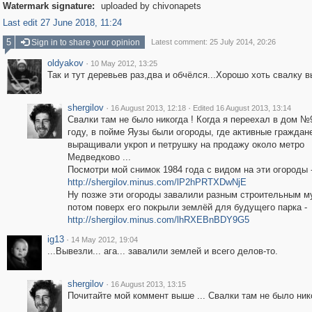
Watermark signature:
uploaded by chivonapets
Last edit 27 June 2018, 11:24
5
Sign in to share your opinion
Latest comment: 25 July 2014, 20:26
oldyakov
·
10 May 2012, 13:25
Так и тут деревьев раз,два и обчёлся...Хорошо хоть свалку в
shergilov
·
·
16 August 2013, 12:18
Edited 16 August 2013, 13:14
Свалки там не было никогда ! Когда я переехал в дом №
году, в пойме Яузы были огороды, где активные граждан
выращивали укроп и петрушку на продажу около метро
Медведково ...
Посмотри мой снимок 1984 года с видом на эти огороды 
http://shergilov.minus.com/lP2hPRTXDwNjE
Ну позже эти огороды завалили разным строительным м
потом поверх его покрыли землёй для будущего парка -
http://shergilov.minus.com/lhRXEBnBDY9G5
ig13
·
14 May 2012, 19:04
...Вывезли... ага... завалили землей и всего делов-то.
shergilov
·
16 August 2013, 13:15
Почитайте мой коммент выше ... Свалки там не было нико