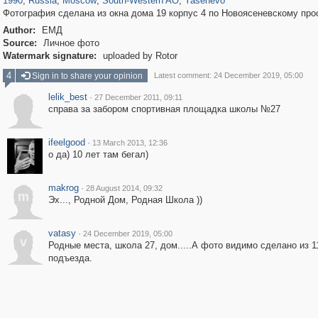
1990
,
Russia
,
Moscow
,
South-Western AO
,
Yasenevo
Фотография сделана из окна дома 19 корпус 4 по Новоясеневскому про
Author:
ЕМД
Source:
Личное фото
Watermark signature:
uploaded by Rotor
4
Sign in to share your opinion
Latest comment: 24 December 2019, 05:00
lelik_best
·
27 December 2011, 09:11
справа за забором спортивная площадка школы №27
ifeelgood
·
13 March 2013, 12:36
о да) 10 лет там бегал)
makrog
·
28 August 2014, 09:32
m
Эх..., Родной Дом, Родная Школа ))
vatasy
·
24 December 2019, 05:00
v
Родные места, школа 27, дом.....А фото видимо сделано из 1
подъезда.