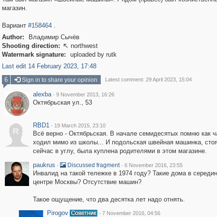
магазин.
Вариант
#158464
.
Author:
Владимир Сычёв
Shooting direction:
northwest

Watermark signature:
uploaded by rutk
Last edit 14 February 2023, 17:48
6
Sign in to share your opinion
Latest comment: 29 April 2023, 15:04
alexba
·
9 November 2013, 16:26
Октябрьская ул., 53
RBD1
·
19 March 2015, 23:10
R
Всё верно - Октябрьская. В начале семидесятых помню как ч
ходил мимо из школы... И подольская швейная машинка, сто
сейчас в углу, была куплена родителями в этом магазине.
paukrus
·
·
Discussed fragment
6 November 2016, 23:55
Инвалид на такой тележке в 1974 году? Такие дома в середин
центре Москвы? Отсутствие машин?
Такое ощущение, что два десятка лет надо отнять.
Pirogov
·
7 November 2016, 04:56