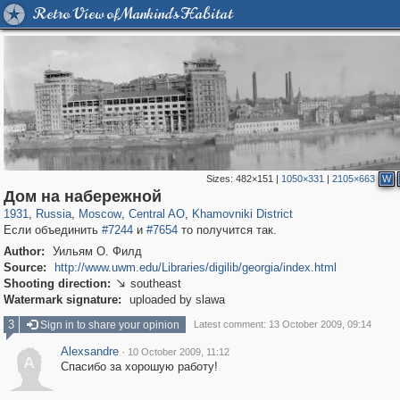
Retro View of Mankind's Habitat
Sizes:
482×151
|
1050×331
|
2105×663
W
319,878
1,407,268
160,021
8,286
29,248
5,916
19,395
722
Дом на набережной
1931
,
Russia
,
Moscow
,
Central AO
,
Khamovniki District
Если объединить
#7244
и
#7654
то получится так.
Author:
Уильям О. Филд
Source:
http://www.uwm.edu/Libraries/digilib/georgia/index.html
Shooting direction:
southeast

Watermark signature:
uploaded by slawa
3
Sign in to share your opinion
Latest comment: 13 October 2009, 09:14
Alexsandre
·
10 October 2009, 11:12
A
Спасибо за хорошую работу!