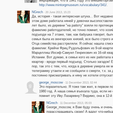
информация, что в 1941 году это внешнеторгов
http://www.mintorgmuseum.ru/vocabulary/341/
.
NGrech
·
20 June 2013, 15:23
Да, история - такая интересная штука... Вот недавн
этом доме работала няней у девочки высопоставлен
лет было, из деревни "на работу" взяли по протекци
фамилию работодателей, но точно помнит, что хозя
подъезде на 7 этаже, там, как бабушка говорит, был
семья была из венгерских князей, все было строго и
Отца семейства расстреляли. Я сейчас нашла списк
фамилии: Крейчи Фриц Рудольфович из 9-ой квартир
Марцеллиш Иосиф-Самуил Генрихович из 16-ой ква
Испании. Вот думаю, в семье кого из них работала 
квартир - вроде первый подъезд. Столько загадок! 
пор, так это с тем, что, когда в деревне умерла ее
телеграмму утаили и не сообщили о смерти, т.к. з
постоянно присматривать и няну не хотели отпускат
george_moscow
·
11 December 2013, 02:44
g
Это поразительно. Я тоже там жил, в первом по
1980 год. А наша семья въехала туда, если не 
помнит эту Иву Лазаревну? Видимо, она в 12-й 
NGrech
·
11 December 2013, 05:03
George_moscow, я Вам буду очень и очень
порасспрашивать своих! А вдруг что-нибуд