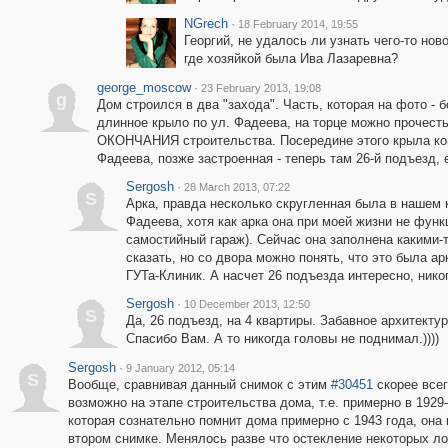
NGrech
·
18 February 2014, 19:55
Георгий, не удалось ли узнать чего-то нов
где хозяйкой была Ива Лазаревна?
george_moscow
·
23 February 2013, 19:08
g
Дом строился в два "захода". Часть, которая на фото -
длинное крыло по ул. Фадеева, на торце можно прочесть
ОКОНЧАНИЯ строительства. Посередине этого крыла ког
Фадеева, позже застроенная - теперь там 26-й подъезд,
Sergosh
·
28 March 2013, 07:22
S
Арка, правда несколько скругленная была в нашем 
Фадеева, хотя как арка она при моей жизни не функ
самостийный гараж). Сейчас она заполнена какими-
сказать, но со двора можно понять, что это была а
ГУТа-Клиник. А насчет 26 подъезда интересно, нико
Sergosh
·
10 December 2013, 12:50
S
Да, 26 подъезд, на 4 квартиры. Забавное архитектур
Спасибо Вам. А то никогда головы не поднимал.))))
Sergosh
·
9 January 2012, 05:14
S
Вообще, сравнивая данный снимок с этим
#30451
скорее всег
возможно на этапе строительства дома, т.е. примерно в 1929
которая сознательно помнит дома примерно с 1943 года, она г
втором снимке. Менялось разве что остекление некоторых ло