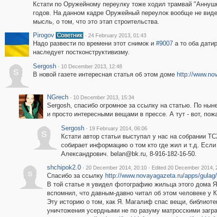
Кстати по Оружейному переулку тоже ходил трамвай "Аннушка
годов. На данном кадре Оружейный переулок вообще не виден
мысль, о том, что это этап строительства.
Pirogov
·
24 February 2013, 01:43
Надо развести по времени этот снимок и
#9007
а то оба дати
наследует постконструктивизму.
Sergosh
·
10 December 2013, 12:48
S
В новой газете интересная статья об этом доме
http://www.no
NGrech
·
10 December 2013, 15:34
Sergosh, спасибо огромное за ссылку на статью. По ны
и просто интересными вещами в прессе. А тут - вот, пож
Sergosh
·
19 February 2014, 06:06
S
Кстати автор статьи выступал у нас на собрании Т
собирает информацию о том кто где жил и т.д. Есл
Александрович. belan@bk.ru, 8-916-182-16-50.
shchipok2.0
·
·
20 December 2014, 20:10
Edited 20 December 2014, 
s
Спасибо за ссылку
http://www.novayagazeta.ru/apps/gulag
В той статье я увидел фотографию жильца этого дома 
вспомнил, что давным-давно читал об этом человеке у К.
Эту историю о том, как Я. Магалиф спас вещи, библиоте
уничтожения усердными не по разуму матросскими загра