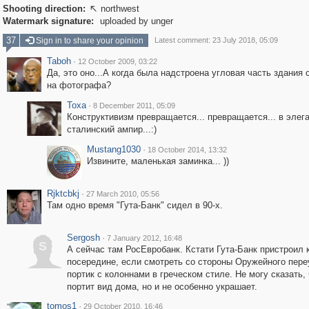
Shooting direction:
northwest

Watermark signature:
uploaded by unger
37
Sign in to share your opinion
Latest comment: 23 July 2018, 05:09
Taboh
·
12 October 2009, 03:22
Да, это оно...А когда была надстроена угловая часть здания
на фотографа?
Toxa
·
8 December 2011, 05:09
Конструктивизм превращается... превращается... в элег
сталинский ампир...:)
Mustang1030
·
18 October 2014, 13:32
Извините, маленькая заминка... ))
Rjktcbkj
·
27 March 2010, 05:56
Там одно время "Гута-Банк" сидел в 90-х.
Sergosh
·
7 January 2012, 16:48
S
А сейчас там РосЕвробанк. Кстати Гута-Банк пристроил 
посередине, если смотреть со стороны Оружейного пере
портик с колоннами в греческом стиле. Не могу сказать, 
портит вид дома, но и не особенно украшает.
tomos1
·
29 October 2010, 16:46