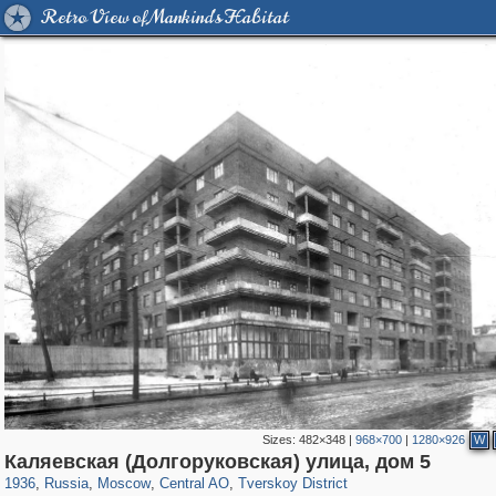
Retro View of Mankind's Habitat
Sizes:
482×348
|
968×700
|
1280×926
W
319,870
1,406,999
160,015
8,286
29,248
5,916
53,055
2,283
Каляевская (Долгоруковская) улица, дом 5
1936
,
Russia
,
Moscow
,
Central AO
,
Tverskoy District