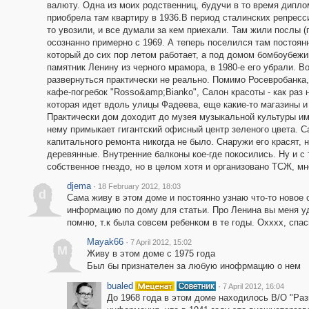
валюту. Одна из моих родственниц, будучи в то время дипло
приобрела там квартиру в 1936.В период сталинских репресс
то увозили, и все думали за кем приехали. Там жили послы (
осознанно примерно с 1969. А теперь поселился там постоян
который до сих пор летом работает, а под домом бомбоубежи
памятник Ленину из черного мрамора, в 1980-е его убрали. В
развернуться практически не реально. Помимо Росевробанка,
кафе-погребок "Rosso&amp;Bianko", Салон красоты - как раз 
которая идет вдоль улицы Фадеева, еще какие-то магазины и 
Практически дом доходит до музея музыкальной культуры им
нему примыкает гигантский офисный центр зеленого цвета. С
капитального ремонта никогда не было. Снаружи его красят, 
деревянные. Внутренние балконы кое-где покосились. Ну и 
собственное гнездо, но в целом хотя и организовано ТСЖ, мн
djema
·
18 February 2012, 18:03
d
Сама живу в этом доме и постоянно узнаю что-то новое 
информацию по дому для статьи. Про Ленина вы меня уд
помню, т.к была совсем ребенком в те годы. Охххх, спа
Mayak66
·
7 April 2012, 15:02
M
Живу в этом доме с 1975 года
Был бы признателен за любую инофрмацию о нем
bualed
·
7 April 2012, 16:04
До 1968 года в этом доме находилось В/О "Раз