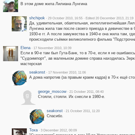
В этом доме жила Лилиана Лунгина
shchipok
·
·
29 October 2010, 16:55
Edited 20 December 2013, 21:19
Да, удивительная, обаятельная, интеллигентнейшая Ли
Лунгина жила там после своего приезда в девичестве в
1930-е гг. А после замужества в 1940-е она жила там, где
происходили съёмки великолепного фильма "Подстрочн
Elena
·
17 November 2010, 10:39
Если в 90-е там был Гута-Банк, то в 70-е, если я не ошибаюсь
"Судоимпорт", ав маленьком домике справа находилась Зер
мастерская
seakonst
·
17 November 2010, 11:06
А дома напротив (за правым краем кадра) в 70-х ещё ст
george_moscow
·
21 October 2011, 08:40
g
Стояли, стояли. Их снесли в 1980-е.
seakonst
·
21 October 2011, 11:20
Спасибо.
Toxa
·
3 December 2012, 00:09