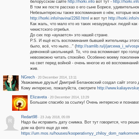
белорусском сайте
http://horki.info
вот тут -
http://horki.in
В том же посте рассказ о его сыне Борисе, удивительно
Небезынтересны также воспоминания о нём, которые мож
http://horki.info/navina/2260.html
и вот тут
http://horki.info
Как жаль, что мало кто из таких незаурядных людей ка
чекистского отребья.
До сих пор «аукается» это нашей стране.
P.S. И ещё есть воспоминания бывшей жительницы этого
было, всё, что ныло..." (
http://samlib.ru/j/jarcewa_i_w/vos
девчонкой школьницей. То, что она вспоминает про голо
невозможно читать спокойно. Особенно моему поколению
на свет перед войной - очень многое из её воспоминани
жив.
NGrech
·
20 December 2014, 13:11
Уважаемые друзья! Дмитрий Белановский создал сайт этого 
Кому интересно, пожалуйста, смотрите
http://www.kaliayevska
Elizaveta
·
20 December 2014, 13:29
Большое спасибо за ссылку! Очень интересно и познава
Redart98
·
23 July 2018, 05:09
R
Надо бы исправить дату снимка. Вот тут говорится, что реше
дом на фото еще до нее.
https://um.mos.ru/houses/kooperativnyy_zhiloy_dom_narkomvne