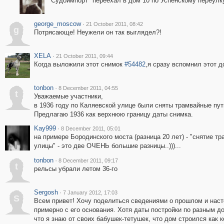
"Судоимпорт" переехал в дом 10 по Успенскому переулку 
george_moscow
·
21 October 2011, 08:42
g
Потрясающе! Неужели он так выглядел?!
XELA
·
21 October 2011, 09:44
Когда выложили этот снимок
#54482
,я сразу вспомнил этот 
tonbon
·
8 December 2011, 04:55
t
Уважаемые участники,
в 1936 году по Каляевской улице были сняты трамвайные пу
Предлагаю 1936 как верхнюю границу даты снимка.
Kay999
·
8 December 2011, 05:01
на примере Бородинского моста (разница 20 лет) - "снятие тр
улицы" - это две ОЧЕНЬ большие разницы..)))...
tonbon
·
8 December 2011, 09:17
t
рельсы убрали летом 36-го
Sergosh
·
7 January 2012, 17:03
S
Всем привет! Хочу поделиться сведениями о прошлом и наст
примерно с его основания. Хотя даты постройки по разным д
что я знаю от своих бабушек-тетушек, что дом строился как