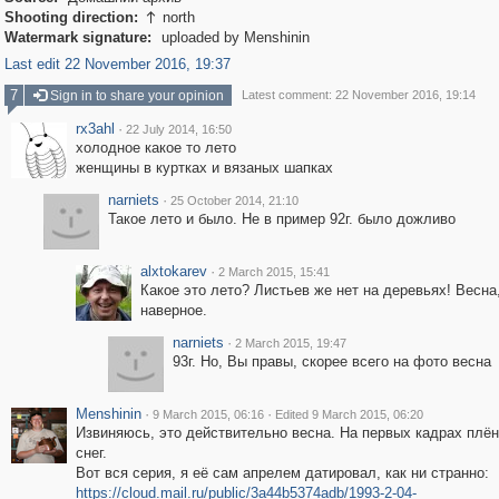
Shooting direction:
north

Watermark signature:
uploaded by Menshinin
Last edit 22 November 2016, 19:37
7
Sign in to share your opinion
Latest comment: 22 November 2016, 19:14
rx3ahl
·
22 July 2014, 16:50
холодное какое то лето
женщины в куртках и вязаных шапках
narniets
·
25 October 2014, 21:10
Такое лето и было. Не в пример 92г. было дожливо
alxtokarev
·
2 March 2015, 15:41
Какое это лето? Листьев же нет на деревьях! Весна
наверное.
narniets
·
2 March 2015, 19:47
93г. Но, Вы правы, скорее всего на фото весна
Menshinin
·
·
9 March 2015, 06:16
Edited 9 March 2015, 06:20
Извиняюсь, это действительно весна. На первых кадрах плё
снег.
Вот вся серия, я её сам апрелем датировал, как ни странно:
https://cloud.mail.ru/public/3a44b5374adb/1993-2-04-