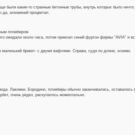
 еще были какие-то странные бетонные трубы, внутрь которых было нечто
о да, алюминий процветал.
чным пломбиром.
го ожидали около часа, потом приехал синий фургон фирмы "AVIA" и все
о маленький брикет- с двумя вафлями. Справа, судя по длине, эскимо.
сегда. Лакомки, Бородино, пломбиры обычно заканчивались, оставались
рбет, очень редко, раскупалось моментально.