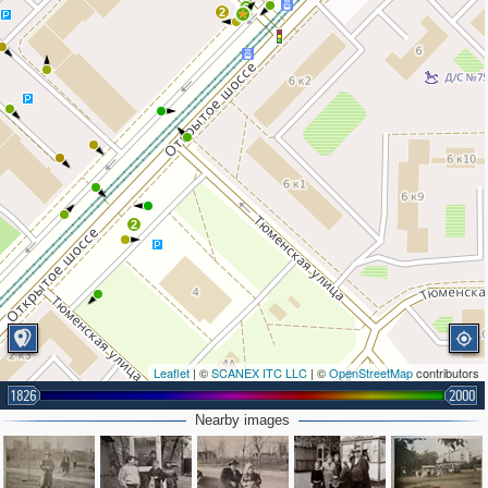
3
2
2
Leaflet
| ©
SCANEX ITC LLC
| ©
OpenStreetMap
contributors
1826
2000
Nearby images