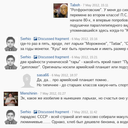
Taboh
·
7 May 2012, 15:11
"Ротфронтовские". У меня до си
перемене во втором классе! П.С.
начале 80-х, я впервые попробов
подушечки параллепипедного вид
упоминавшийся здесь когда-то "
Serhio
·
·
Discussed fragment
6 May 2012, 15:16
где-то раз в пять, вроде, лет ларьки "Мороженое", "Табак",
за годы монетки. "Куш" мог быть приличным и иметь размер не
Serhio
·
·
Discussed fragment
6 May 2012, 15:21
две крайности ученической "тары" - какой-нть яркий пакет 
"дипломат". Оригиналы носили армейский планшет или подсу
sasa66
·
6 May 2012, 18:37
s
Да, да... про армейский планшет помню..
Но типичнее - до старших классов какую-нить спорт
Menshinin
·
7 May 2012, 01:27
Эх, какое же изобилие в нынешних ларьках, но счастья оно уж
Serhio
·
·
Discussed fragment
7 May 2012, 11:42
парадокс СССР - всей страной агит-массово собирали макул
люминиевые....... Однако, хлеб был дешевле бензина, а водк