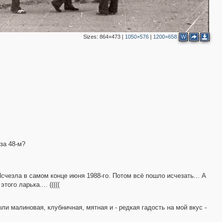
Sizes:
864×473
|
1050×576
|
1200×658
W
 за 48-м?
счезла в самом конце июня 1988-го. Потом всё пошло исчезать... А
ого ларька.... (((((
ли малиновая, клубничная, мятная и - редкая гадость на мой вкус -