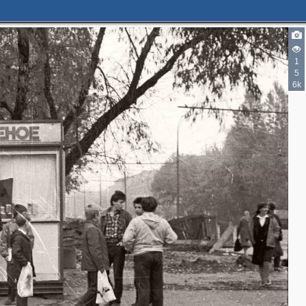
1
5
6k
2