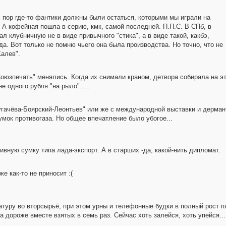
х пор где-то фантики должны были остаться, которыми мы играли на
 А кофейная пошла в серию, кмк, самой последней. П.П.С. В СПб, в
ал клубничную не в виде привычного "стика", а в виде такой, какбэ,
а. Вот только не помню чьего она была производства. Но точно, что не
Калев".
 "Союзпечать" менялись. Когда их снимали краном, детвора собирала на 
 одного рубля "на рыло".....
"Пугачёва-Боярский-Леонтьев" или же с международной выставки и дерма
мок противогаза. Но общее впечатление было убогое...
ивную сумку типа лада-экспорт. А в старших -да, какой-нить дипломат.
е как-то не приносит :(
атуру во вторсырьё, при этом урны и телефонные будки в полный рост 
а дороже вместе взятых в семь раз. Сейчас хоть залейся, хоть упейся...