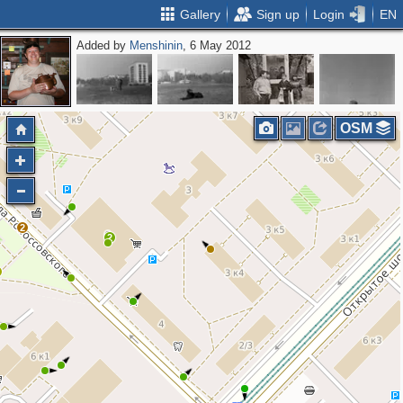
Gallery
Sign up
Login
EN
Added by
Menshinin
, 6 May 2012
OSM
2
2