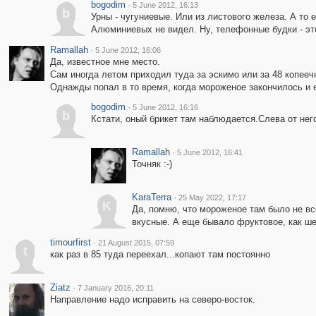
bogodim
·
5 June 2012, 16:13
b
Урны - чугуниевые. Или из листового железа. А то
Алюминиевых не видел. Ну, телефонные будки - эт
Ramallah
·
5 June 2012, 16:06
Да, известное мне место.
Сам иногда летом приходил туда за эскимо или за 48 копее
Однажды попал в то время, когда мороженое закончилось и е
bogodim
·
5 June 2012, 16:16
b
Кстати, оный брикет там наблюдается.Слева от нег
Ramallah
·
5 June 2012, 16:41
Точняк :-)
KaraTerra
·
25 May 2022, 17:17
K
Да, помню, что мороженое там было не в
вкусные. А еще бывало фруктовое, как ше
timourfirst
·
21 August 2015, 07:59
t
как раз в 85 туда переехал...копают там постоянно
Ziatz
·
7 January 2016, 20:11
Направление надо исправить на северо-восток.