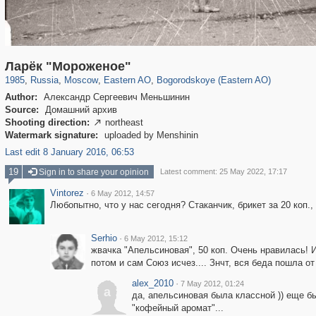
319,861
1,406,839
8,286
20,939
29,243
306
1,033
10
Ларёк "Мороженое"
1985
,
Russia
,
Moscow
,
Eastern AO
,
Bogorodskoye (Eastern AO)
Author:
Александр Сергеевич Меньшинин
Source:
Домашний архив
Shooting direction:
northeast

Watermark signature:
uploaded by Menshinin
Last edit 8 January 2016, 06:53
19
Sign in to share your opinion
Latest comment: 25 May 2022, 17:17
Vintorez
·
6 May 2012, 14:57
Любопытно, что у нас сегодня? Стаканчик, брикет за 20 коп.,
Serhio
·
6 May 2012, 15:12
жвачка "Апельсиновая", 50 коп. Очень нравилась! И
потом и сам Союз исчез.... Знчт, вся беда пошла от эт
alex_2010
·
7 May 2012, 01:24
a
да, апельсиновая была классной )) еще бы
"кофейный аромат"...