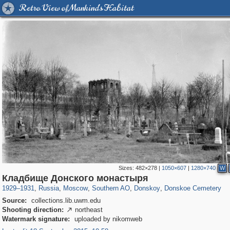
Retro View of Mankind's Habitat
Sizes:
482×278
|
1050×607
|
1280×740
W
319,882
1,407,363
8,286
21,648
29,248
390
2,831
59
49
Кладбище Донского монастыря
1929
–
1931
,
Russia
,
Moscow
,
Southern AO
,
Donskoy
,
Donskoe Cemetery
Source:
collections.lib.uwm.edu
Shooting direction:
northeast

Watermark signature:
uploaded by nikomweb