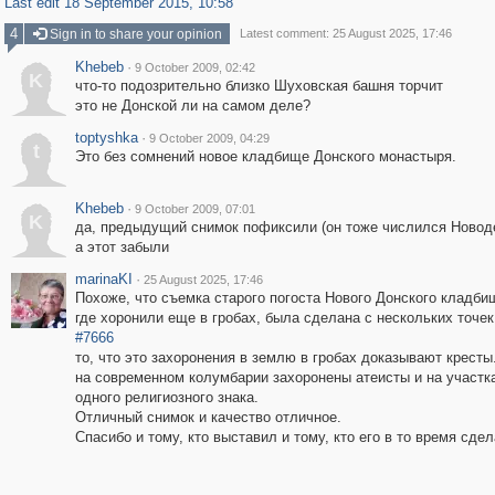
Last edit 18 September 2015, 10:58
4
Sign in to share your opinion
Latest comment: 25 August 2025, 17:46
Khebeb
·
9 October 2009, 02:42
K
что-то подозрительно близко Шуховская башня торчит
это не Донской ли на самом деле?
toptyshka
·
9 October 2009, 04:29
t
Это без сомнений новое кладбище Донского монастыря.
Khebeb
·
9 October 2009, 07:01
K
да, предыдущий снимок пофиксили (он тоже числился Новод
а этот забыли
marinaKI
·
25 August 2025, 17:46
Похоже, что съемка старого погоста Нового Донского кладбища
где хоронили еще в гробах, была сделана с нескольких точек
#7666
то, что это захоронения в землю в гробах доказывают кресты
на современном колумбарии захоронены атеисты и на участка
одного религиозного знака.
Отличный снимок и качество отличное.
Спасибо и тому, кто выставил и тому, кто его в то время сдел