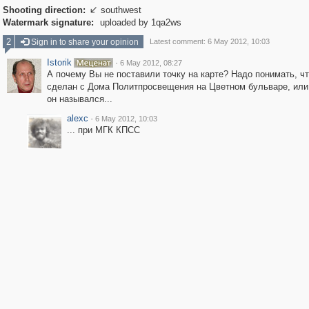
Shooting direction:
southwest

Watermark signature:
uploaded by 1qa2ws
2
Sign in to share your opinion
Latest comment: 6 May 2012, 10:03
Istorik
·
6 May 2012, 08:27
А почему Вы не поставили точку на карте? Надо понимать, ч
сделан с Дома Политпросвещения на Цветном бульваре, или
он назывался...
alexc
·
6 May 2012, 10:03
... при МГК КПСС