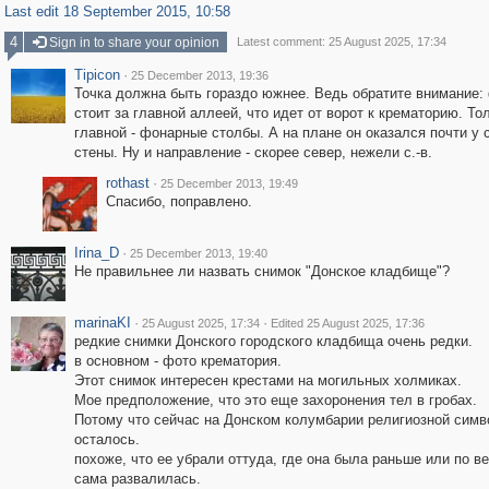
Last edit 18 September 2015, 10:58
4
Sign in to share your opinion
Latest comment: 25 August 2025, 17:34
Tipicon
·
25 December 2013, 19:36
Точка должна быть гораздо южнее. Ведь обратите внимание:
стоит за главной аллеей, что идет от ворот к крематорию. То
главной - фонарные столбы. А на плане он оказался почти у 
стены. Ну и направление - скорее север, нежели с.-в.
rothast
·
25 December 2013, 19:49
Спасибо, поправлено.
Irina_D
·
25 December 2013, 19:40
Не правильнее ли назвать снимок "Донское кладбище"?
marinaKI
·
·
25 August 2025, 17:34
Edited 25 August 2025, 17:36
редкие снимки Донского городского кладбища очень редки.
в основном - фото крематория.
Этот снимок интересен крестами на могильных холмиках.
Мое предположение, что это еще захоронения тел в гробах.
Потому что сейчас на Донском колумбарии религиозной симв
осталось.
похоже, что ее убрали оттуда, где она была раньше или по в
сама развалилась.