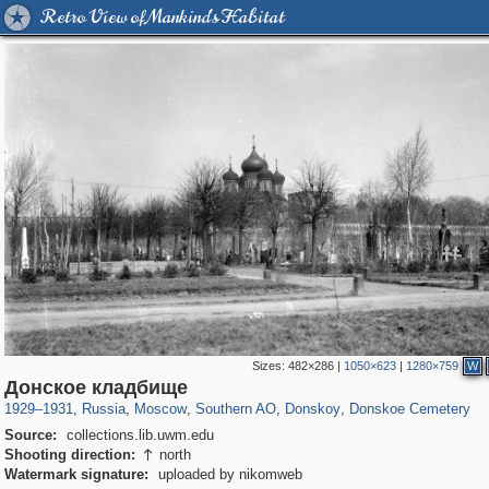
Retro View of Mankind's Habitat
Sizes:
482×286
|
1050×623
|
1280×759
W
319,861
1,406,837
8,286
21,648
29,243
390
2,831
59
49
Донское кладбище
1929
–
1931
,
Russia
,
Moscow
,
Southern AO
,
Donskoy
,
Donskoe Cemetery
Source:
collections.lib.uwm.edu
Shooting direction:
north

Watermark signature:
uploaded by nikomweb