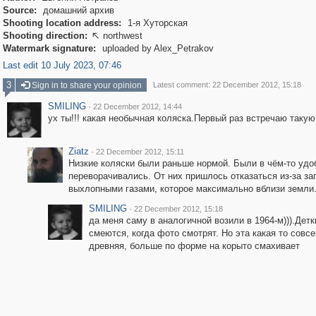
Source:
домашний архив
Shooting location address:
1-я Хуторская
Shooting direction:
northwest

Watermark signature:
uploaded by Alex_Petrakov
Last edit 10 July 2023, 07:46
3
Sign in to share your opinion
Latest comment: 22 December 2012, 15:18
SMILING
·
22 December 2012, 14:44
ух ты!!! какая необычная коляска.Первый раз встречаю такую
Ziatz
·
22 December 2012, 15:11
Низкие коляски были раньше нормой. Были в чём-то удо
переворачивались. От них пришлось отказаться из-за за
выхлопными газами, которое максимально вблизи земли
SMILING
·
22 December 2012, 15:18
да меня саму в аналогичной возили в 1964-м))).Детк
смеются, когда фото смотрят. Но эта какая то совс
древняя, больше по форме на корыто смахивает