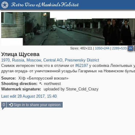
Retro View of Mankind's Habitat
Sizes:
482×111
|
1050×244
|
2289×533
W
319,968
1,407,712
160,055
8,295
29,262
5,920
13,345
396
Улица Щусева
1970
,
Russia
,
Moscow
,
Central AO
,
Presnensky District
Снимок интересен тем,что в отличии от
#62197
у особняка Леонтьевых 
другая ограда- от уничтоженной усадьбы Гагариных на Новинском буль
Source:
Х/ф «Белорусский вокзал»
Shooting direction:
northwest

Watermark signature:
uploaded by Stone_Cold_Crazy
Last edit 28 August 2017, 15:40
0
Sign in to share your opinion