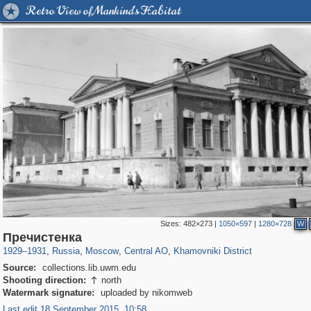
Retro View of Mankind's Habitat
Sizes:
482×273
|
1050×597
|
1280×728
W
319,861
1,406,837
160,009
8,286
29,243
5,916
19,395
722
Пречистенка
1929
–
1931
,
Russia
,
Moscow
,
Central AO
,
Khamovniki District
Source:
collections.lib.uwm.edu
Shooting direction:
north

Watermark signature:
uploaded by nikomweb
Last edit 18 September 2015, 10:58