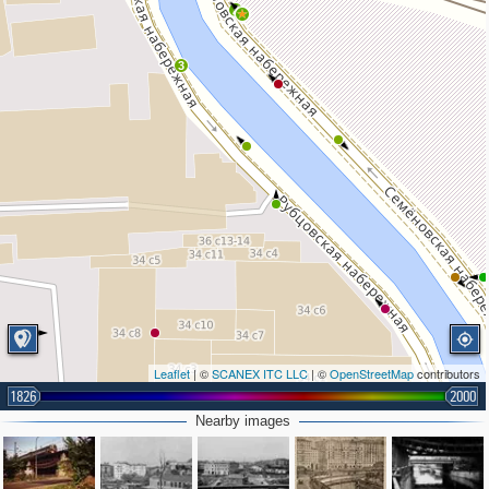
2
3
Leaflet
| ©
SCANEX ITC LLC
| ©
OpenStreetMap
contributors
1826
2000
Nearby images