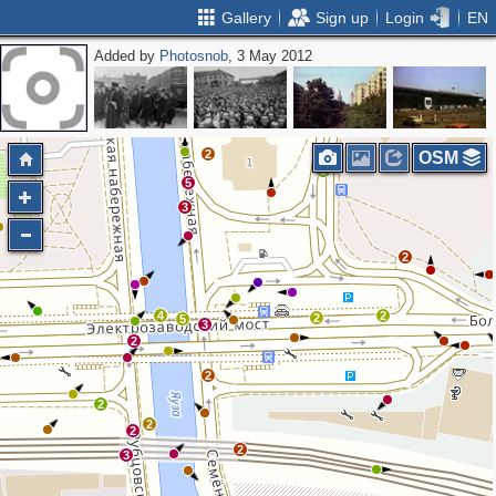
Gallery
Sign up
Login
EN
Added by
Photosnob
, 3 May 2012
2
OSM
2
5
3
2
4
2
2
5
3
2
2
2
2
2
2
3