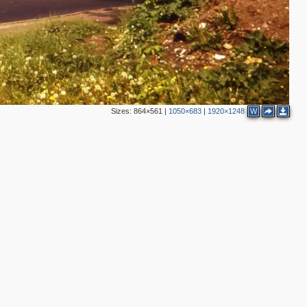
Sizes:
864×561
|
1050×683
|
1920×1248
W