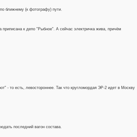
 по ближнему (к фотографу) пути.
а приписана к депо "Рыбное". А сейчас электричка жива, причём
т" - то есть, левостороннее. Так что кругломордая ЭР-2 идет в Москву
людать последний вагон состава.