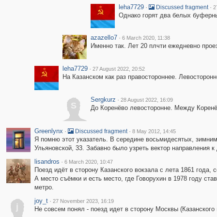
leha7729
·
·
Discussed fragment
2
Однако горят два белых буферны
azazello7
·
6 March 2020, 11:38
Именно так. Лет 20 плчти ежедневно прое
leha7729
·
27 August 2022, 20:52
На Казанском как раз правостороннее. Левосторонн
Sergkurz
·
28 August 2022, 16:09
S
До Коренёво левосторонне. Между Коренё
Greenlynx
·
·
Discussed fragment
8 May 2012, 14:45
Я помню этот указатель. В середине восьмидесятых, зимним
Ульяновской, 33. Забавно было узреть вектор направления к 
lisandros
·
6 March 2020, 10:47
Поезд идёт в сторону Казанского вокзала с лета 1861 года,
А место съёмки и есть место, где Говорухин в 1978 году ст
метро.
joy_t
·
27 November 2023, 16:19
j
Не совсем понял - поезд идет в сторону Москвы (Казанского