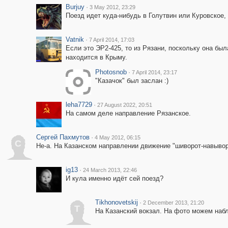
Burjuy
·
3 May 2012, 23:29
Поезд идет куда-нибудь в Голутвин или Куровское,
Vatnik
·
7 April 2014, 17:03
Если это ЭР2-425, то из Рязани, поскольку она был
находится в Крыму.
Photosnob
·
7 April 2014, 23:17
"Казачок" был заслан :)
leha7729
·
27 August 2022, 20:51
На самом деле направление Рязанское.
Сергей Пахмутов
·
4 May 2012, 06:15
С
Не-а. На Казанском направлении движение "шиворот-навыворо
ig13
·
24 March 2013, 22:46
И кула именно идёт сей поезд?
Tikhonovetskij
·
2 December 2013, 21:20
T
На Казанский вокзал. На фото можем наб