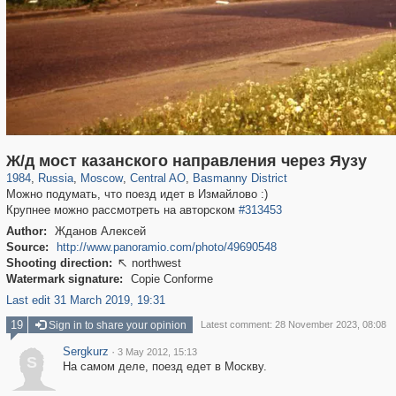
319,780
1,406,519
159,978
8,286
29,243
5,916
13,198
520
Ж/д мост казанского направления через Яузу
1984
,
Russia
,
Moscow
,
Central AO
,
Basmanny District
Можно подумать, что поезд идет в Измайлово :)
Крупнее можно рассмотреть на авторском
#313453
Author:
Жданов Алексей
Source:
http://www.panoramio.com/photo/49690548
Shooting direction:
northwest

Watermark signature:
Copie Conforme
Last edit 31 March 2019, 19:31
19
Sign in to share your opinion
Latest comment: 28 November 2023, 08:08
Sergkurz
·
3 May 2012, 15:13
S
На самом деле, поезд едет в Москву.