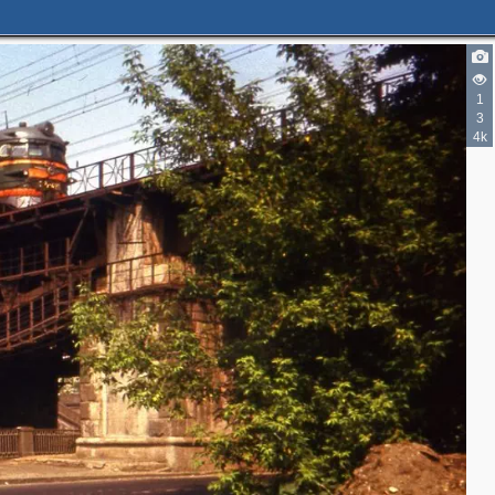
1
3
4k
2