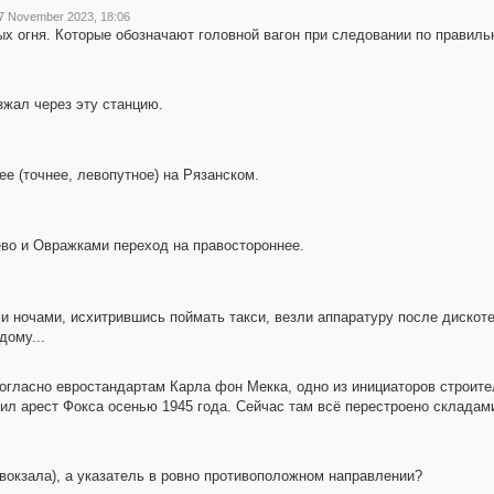
7 November 2023, 18:06
х огня. Которые обозначают головной вагон при следовании по правиль
зжал через эту станцию.
ее (точнее, левопутное) на Рязанском.
во и Овражками переход на правостороннее.
и ночами, исхитрившись поймать такси, везли аппаратуру после дискоте
дому...
 согласно евростандартам Карла фон Мекка, одно из инициаторов строит
авил арест Фокса осенью 1945 года. Сейчас там всё перестроено складам
 вокзала), а указатель в ровно противоположном направлении?