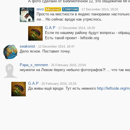
А фото сделано от Библиотечной 12, это общежитие МГИ
revo
·
17 December 2014, 18:03
Просто на местности в яндекс панорамах настолько
ли... Но сейчас вроде как утряслось.
G.A.P
·
17 December 2014, 18:29
Если по нашему району будут вопросы - обраща
Есть такой проект - leftside.org
seakonst
·
12 December 2014, 18:47
Дело ясное. Поставил точку.
Papa_s_remnem
·
25 February 2015, 23:04
P
неужели на Левом берегу небыло фотографов?! ... что так м
G.A.P
·
25 February 2015, 23:33
Да живы ещё вроде. Тут есть немного
http://leftside.org/