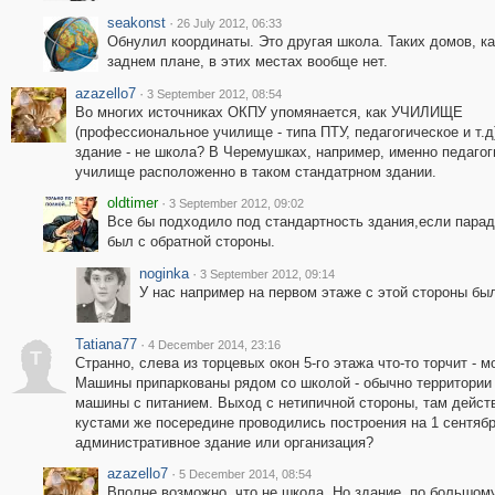
seakonst
·
26 July 2012, 06:33
Обнулил координаты. Это другая школа. Таких домов, ка
заднем плане, в этих местах вообще нет.
azazello7
·
3 September 2012, 08:54
Во многих источниках ОКПУ упомянается, как УЧИЛИЩЕ
(профессиональное училище - типа ПТУ, педагогическое и т.д
здание - не школа? В Черемушках, например, именно педагог
училище расположенно в таком стандатрном здании.
oldtimer
·
3 September 2012, 09:02
Все бы подходило под стандартность здания,если пара
был с обратной стороны.
noginka
·
3 September 2012, 09:14
У нас например на первом этаже с этой стороны был
Tatiana77
·
4 December 2014, 23:16
T
Странно, слева из торцевых окон 5-го этажа что-то торчит -
Машины припаркованы рядом со школой - обычно территории
машины с питанием. Выход с нетипичной стороны, там дейст
кустами же посередине проводились построения на 1 сентября
административное здание или организация?
azazello7
·
5 December 2014, 08:54
Вполне возможно, что не школа. Но здание, по большому 