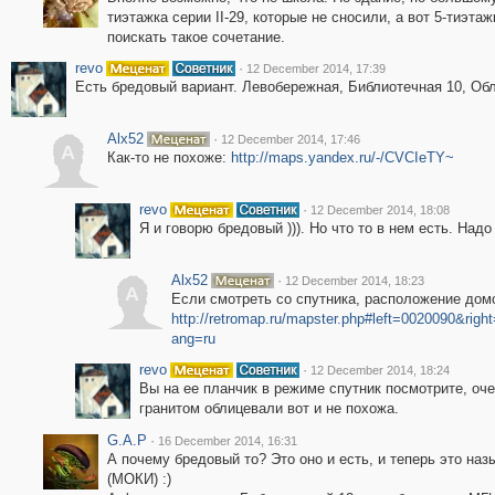
тиэтажка серии II-29, которые не сносили, а вот 5-тиэта
поискать такое сочетание.
revo
·
12 December 2014, 17:39
Есть бредовый вариант. Левобережная, Библиотечная 10, Об
Alx52
·
12 December 2014, 17:46
A
Как-то не похоже:
http://maps.yandex.ru/-/CVCIeTY~
revo
·
12 December 2014, 18:08
Я и говорю бредовый ))). Но что то в нем есть. Над
Alx52
·
12 December 2014, 18:23
A
Если смотреть со спутника, расположение дом
http://retromap.ru/mapster.php#left=0020090&r
ang=ru
revo
·
12 December 2014, 18:24
Вы на ее планчик в режиме спутник посмотрите, оче
гранитом облицевали вот и не похожа.
G.A.P
·
16 December 2014, 16:31
А почему бредовый то? Это оно и есть, и теперь это н
(МОКИ) :)