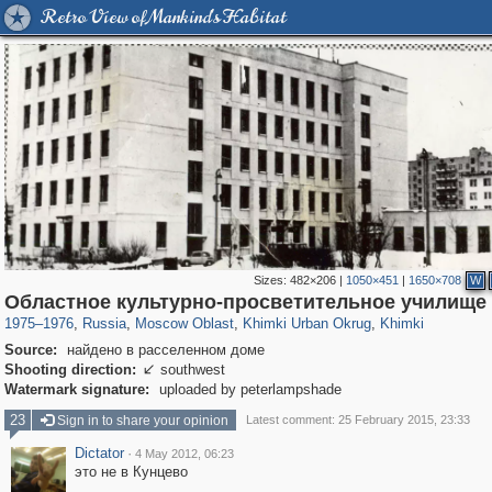
Retro View of Mankind's Habitat
Sizes:
482×206
|
1050×451
|
1650×708
W
96,407
1,406,686
1,691
29,243
3,279
34
2,209
5
Областное культурно-просветительное училище
1975
–
1976
,
Russia
,
Moscow Oblast
,
Khimki Urban Okrug
,
Khimki
Source:
найдено в расселенном доме
Shooting direction:
southwest

Watermark signature:
uploaded by peterlampshade
23
Sign in to share your opinion
Latest comment: 25 February 2015, 23:33
Dictator
·
4 May 2012, 06:23
это не в Кунцево