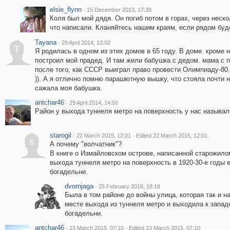
elsie_flynn
·
15 December 2013, 17:38
Коля был мой дядя. Он погиб потом в горах, через неск
что написали. Кланяйтесь нашим краям, если рядом буд
Tayana
·
29 April 2014, 13:02
T
Я родилась в одном из этих домов в 65 году. В доме. кроме
построил мой прадед. И там жили бабушка с дедом. мама с п
после того, как СССР выиграл право провести Олимпиаду-80
)). А я отлично помню парашютную вышку, что стояла почти 
сажала моя бабушка.
antchar46
·
29 April 2014, 14:50
Район у выхода туннеля метро на поверхность у нас называл
starogil
·
·
22 March 2015, 12:01
Edited 22 March 2015, 12:01
s
А почему "волчатник"?
В книге о Измайловском острове, написанной старожилом
выхода туннеля метро на поверхность в 1920-30-е год
богадельни.
dvornjaga
·
25 February 2016, 18:18
Была в том районе до войны улица, которая так и н
месте выхода из туннеля метро и выходила к запад
богадельни.
antchar46
·
·
23 March 2015, 07:10
Edited 23 March 2015, 07:10