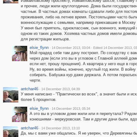
Измайловскому проспекту, Измайловскому шоссе, Главному 
и прочее, люди жили круглогодично. Дома были государстве
частные. В частных домах комнаты сдавали либо для постоя
проживания, либо на летнее время. Постояльцами часто был
военнослужащие с семьями, например приехавшие в Москву 
У меня был приятель, одноклассник, сын военного, живущий 
одном из таких домов. Хозяева частных домов имели домовы
для регистрации жильцов.
elsie_flynn
·
·
14 December 2013, 03:04
Edited 14 December 2013, 03
Мой прадед себе там дачу построил. По соседству с вам
через дом (если это вы в угловом с Главной аллеей дом
если нет, прошу прощения). А квартира у него еще в гор
Ну, во время войны, конечно, круглый год жили. В войну
собирать. Бабушка кур даже держала. А потом поразъеха
черте.
antchar46
·
14 December 2013, 04:39
У меня написано - "Практически во всех", а значит были и и
более 5 процентов.
elsie_flynn
·
14 December 2013, 05:34
А это вы в угловом доме жили или я перепутала? Рядом
конюшнями - меркуровская. Там и другие дачи были, вд
antchar46
·
14 December 2013, 13:10
Да, мы с вами уже общались. Я не уверен, что Деревягины 