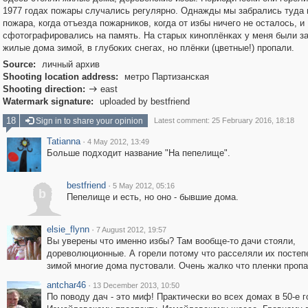
1977 годах пожары случались регулярно. Однажды мы забрались туда 
пожара, когда отъезда пожарников, когда от избы ничего не осталось, и
сфотографировались на память. На старых киноплёнках у меня были за
жилые дома зимой, в глубоких снегах, но плёнки (цветные!) пропали.
Source:
личный архив
Shooting location address:
метро Партизанская
Shooting direction:
east

Watermark signature:
uploaded by bestfriend
18
Sign in to share your opinion
Latest comment: 25 February 2016, 18:18
Tatianna
·
4 May 2012, 13:49
Больше подходит название "На пепелище".
bestfriend
·
5 May 2012, 05:16
b
Пепелище и есть, но оно - бывшие дома.
elsie_flynn
·
7 August 2012, 19:57
Вы уверены что именно избы? Там вообще-то дачи стояли,
дореволюционные. А горели потому что расселяли их постепе
зимой многие дома пустовали. Очень жалко что пленки пропа
antchar46
·
13 December 2013, 10:50
По поводу дач - это миф! Практически во всех домах в 50-е г