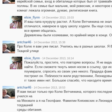
еврейской семье, вход в обиталище которых был от трамвайн
поляны. В их семье был мальчик, мой ровесник, и некоторое
комнат лежала огромная, думаю, религиозная книга.
elsie_flynn
·
14 December 2013, 15:03
И ваш папа кукурузу растил. А Колю Ветчинкина не знал
отличался, наверное в одну школу ходили. Вы еще сосе
все время общалась.
Деревягины были хозяевами, по крайней мере в конце. О
antchar46
·
14 December 2013, 15:38
Про Колю я вам уже писал. Учились мы в разных школах. Я 8 
Ткацкой улице
elsie_flynn
·
14 December 2013, 16:14
Пожалуйста, простите, что повторяю вопросы. Я не виде
найти. Если сможете ткнуть меня носом в ссылку, где их
поумирали, спросить из своих уже некого. Прадеда фам
построил он. Поблизости жили родственники, Леонидовы,
гг таких имен нет. Большое спасибо, что находите время
antchar46
·
14 December 2013, 18:53
Я вам писал только про Колю Ветчинкина, которого последний
учился на
на Мехмате а я на Геолфаке. Фамилии Князевских и Леонидов
тогдашней
среды обитания.