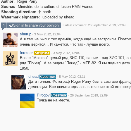
Author:
Roger Parry
Source:
Ministère de la culture diffusion RMN France
Shooting direction:
north

Watermark signature:
uploaded by uhead
4
Sign in to share your opinion
Latest comment: 26 September 2019, 22:09
shurup
·
3 May 2012, 12:04
А я там не был с тех времён, когда ещё не застроили. Поэто
очень верится... И кажется, что так - лучше всего.
forester
·
3 May 2012, 13:04
Возле "Москвы" целый ряд ЗИС-110, за ним - ряд ЗИС-101, а 
ряд "Побед". А за рядом "Побед" - МТБ-82. Я бы поднял дату 
1950.
uhead
·
5 May 2012, 03:11
Дата точная. Фотограф Roger Parry был в составе франц
делегации. Все снимки сделаны в течение этой его поез
Pirogov
·
26 September 2019, 22:09
Точка не на месте.