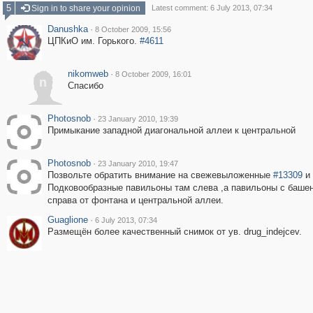
5
Sign in to share your opinion
Latest comment: 6 July 2013, 07:34
Danushka
·
8 October 2009, 15:56
ЦПКиО им. Горького.
#4611
nikomweb
·
8 October 2009, 16:01
n
Спасибо
Photosnob
·
23 January 2010, 19:39
Примыкание западной диагональной аллеи к центральной
Photosnob
·
23 January 2010, 19:47
Позвольте обратить внимание на свежевыложенные
#13309
и
Подковообразные павильоны там слева ,а павильоны с башен
справа от фонтана и центральной аллеи.
Guaglione
·
6 July 2013, 07:34
Размещён более качественный снимок от ув. drug_indejcev.