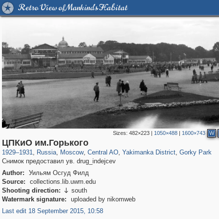
Retro View of Mankind's Habitat
Sizes:
482×223
|
1050×488
|
1600×743
W
319,780
1,406,506
159,978
8,286
29,243
5,916
13,375
458
2,763
8
ЦПКиО им.Горького
1929
–
1931
,
Russia
,
Moscow
,
Central AO
,
Yakimanka District
,
Gorky Park
Снимок предоставил ув. drug_indejcev
Author:
Уильям Осгуд Филд
Source:
collections.lib.uwm.edu
Shooting direction:
south

Watermark signature:
uploaded by nikomweb
Last edit 18 September 2015, 10:58