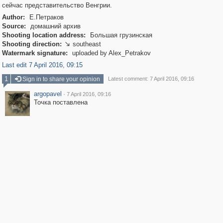
сейчас представительство Венгрии.
Author:
Е.Петраков
Source:
домашний архив
Shooting location address:
Большая грузинская
Shooting direction:
southeast

Watermark signature:
uploaded by Alex_Petrakov
Last edit 7 April 2016, 09:15
1
Sign in to share your opinion
Latest comment: 7 April 2016, 09:16
argopavel
·
7 April 2016, 09:16
Точка поставлена