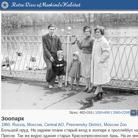
Retro View of Mankind's Habitat
Sizes:
482×316
|
1050×690
|
3360×2208
W
319,882
1,407,328
160,021
8,286
29,248
5,916
13,345
396
762
8
Зоопарк
1960
,
Russia
,
Moscow
,
Central AO
,
Presnensky District
,
Moscow Zoo
Большой пруд. На заднем плане старый вход в зоопарк и троллейбус н
Пресне. Так же видно здание старых Краснопресненских бань. На их ме