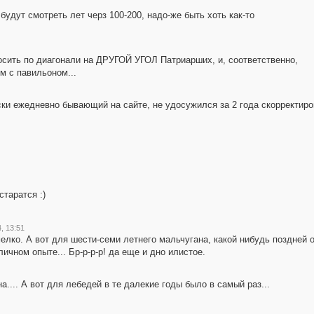
будут смотреть лет черз 100-200, надо-же быть хоть как-то
еносить по диагонали на ДРУГОЙ УГОЛ Патриарших, и, соответственно,
м с павильоном...
ски ежедневно бывающий на сайте, не удосужился за 2 года скорректиро
старатся :)
, 13:51
елко. А вот для шести-семи летнего мальчугана, какой нибудь поздней 
ичном опыте... Бр-р-р-р! да еще и дно илистое.
а.... А вот для лебедей в те далекие годы было в самый раз...