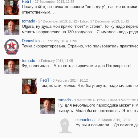
PetrT
·
27 September 2013, 12:55
Послушайте, но точка-же совсем "не в дугу", нас-же потомки 
ответственным...
tornado
·
·
17 December 2013, 10:12
Edited 17 December 2013, 10:12
Olgara, ну душа мой прямо "поет" и стонет. Точку надо пер
менять направление на 180 градусов... Снималось ведь рядо
Danushka
·
1 February 2014, 11:01
Точка скорректирована. Странно, что пользователь практиче
tornado
·
1 February 2014, 11:05
Фу, полегчало... А то хоть с кирпичом и дно Патриаршего!
PetrT
·
3 February 2014, 10:12
Там, кстати, мелко. Что-бы утонуть, надо сильно по
tornado
·
·
3 March 2014, 13:50
Edited 3 March 2014
Ну, для небольшого пароходика может и м
нырнуть. Мало бы не показалось. Это я о л
elenaelena
·
20 March 2019, 12:04
e
Ну вы и повидали... До самого дн