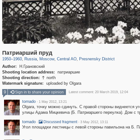
319,864
1,406,826
160,012
8,286
29,243
5,916
13,348
396
Патриарший пруд
1950
–
1960
,
Russia
,
Moscow
,
Central AO
,
Presnensky District
Author:
Н.Грановский
Shooting location address:
патриаршие
Shooting direction:
north

Watermark signature:
uploaded by Olgara
9
Sign in to share your opinion
Latest comment: 20 March 2019, 12:04
tornado
·
1 May 2012, 13:21
Olgara, точку можно сдинуть. С правой стороны виднеется у
улицы Адама Мицкевича (Б. Патриаршего переулка). Дом с т
tornado
·
·
Discussed fragment
3 May 2012, 13:11
Угол площадки лестницы с левой стороны павильона на Б. 