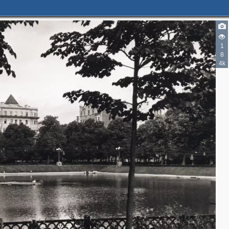
1
4
8
4
4k
4
2
3