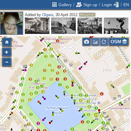
Gallery
Sign up
Login
EN
Added by
Olgara
, 30 April 2012
3
6
4
2
2
10
2
4
2
2
OSM
2
2
3
2
3
3
2
2
3
2
3
5
3
5
3
3
6
3
4
7
6
2
7
2
9
3
4
2
8
4
2
2
2
2
5
9
4
3
6
3
3
2
5
19
8
2
2
3
3
3
3
2
3
5
3
2
5