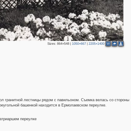
Sizes:
864×548
|
1050×667
|
2205×1400
W
5
2
гол гранитной лестницы рядом с павильоном. Съемка велась со стороны
реугольной башенкой находится в Ермолаевском переулке.
Патриаршем переулке